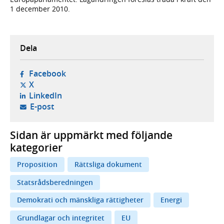
1 december 2010.
Dela
- öppnas i ny flik, extern webbplats,
Facebook
- öppnas i ny flik, extern webbplats,
X
- öppnas i ny flik, extern webbplats,
LinkedIn
- öppnar din e-postklient,
E-post
Sidan är uppmärkt med följande
kategorier
Proposition
Rättsliga dokument
Statsrådsberedningen
Demokrati och mänskliga rättigheter
Energi
Grundlagar och integritet
EU