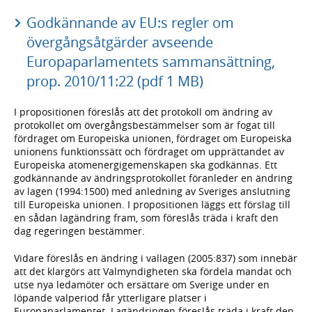
Godkännande av EU:s regler om
övergångsåtgärder avseende
Europaparlamentets sammansättning,
prop. 2010/11:22 (pdf 1 MB)
I propositionen föreslås att det protokoll om ändring av
protokollet om övergångsbestämmelser som är fogat till
fördraget om Europeiska unionen, fördraget om Europeiska
unionens funktionssätt och fördraget om upprättandet av
Europeiska atomenergigemenskapen ska godkännas. Ett
godkännande av ändringsprotokollet föranleder en ändring
av lagen (1994:1500) med anledning av Sveriges anslutning
till Europeiska unionen. I propositionen läggs ett förslag till
en sådan lagändring fram, som föreslås träda i kraft den
dag regeringen bestämmer.
Vidare föreslås en ändring i vallagen (2005:837) som innebär
att det klargörs att Valmyndigheten ska fördela mandat och
utse nya ledamöter och ersättare om Sverige under en
löpande valperiod får ytterligare platser i
Europaparlamentet. Lagändringen föreslås träda i kraft den