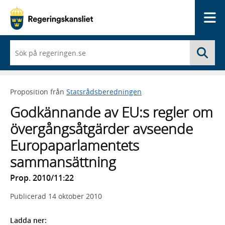
Me
När
Sö
du
börjar
skriva
så
Proposition från
Statsrådsberedningen
framträder
en
Godkännande av EU:s regler om
lista
med
övergångsåtgärder avseende
sökförslag
Europaparlamentets
sammansättning
Prop. 2010/11:22
Publicerad
14 oktober 2010
Ladda ner: