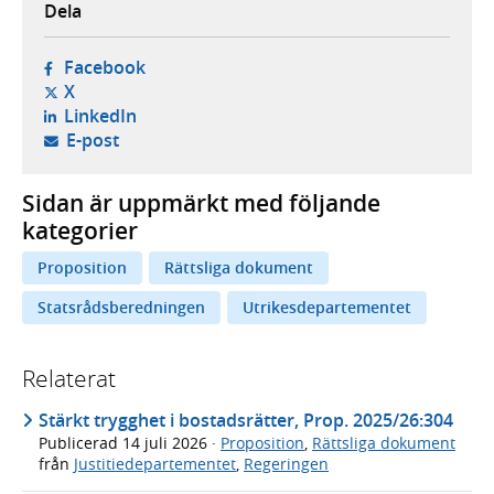
Dela
- öppnas i ny flik, extern webbplats,
Facebook
- öppnas i ny flik, extern webbplats,
X
- öppnas i ny flik, extern webbplats,
LinkedIn
- öppnar din e-postklient,
E-post
Sidan är uppmärkt med följande
kategorier
Proposition
Rättsliga dokument
Statsrådsberedningen
Utrikesdepartementet
Relaterat
Stärkt trygghet i bostadsrätter, Prop. 2025/26:304
Publicerad
14 juli 2026
·
Proposition
,
Rättsliga dokument
från
Justitiedepartementet
,
Regeringen