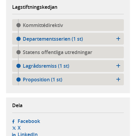
Lagstiftningskedjan
Kommittédirektiv
Departementsserien (1 st)
Statens offentliga utredningar
Lagrådsremiss (1 st)
Proposition (1 st)
Dela
- öppnas i ny flik, extern webbplats,
Facebook
- öppnas i ny flik, extern webbplats,
X
- öppnas i ny flik, extern webbplats,
LinkedIn