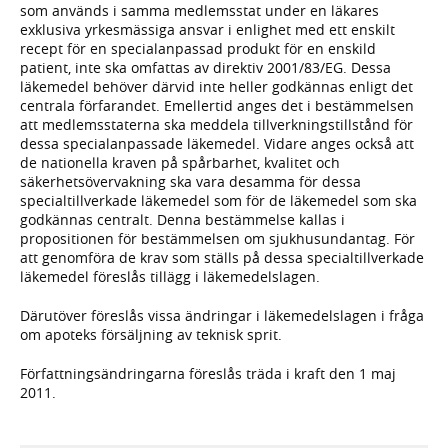
som används i samma medlemsstat under en läkares
exklusiva yrkesmässiga ansvar i enlighet med ett enskilt
recept för en specialanpassad produkt för en enskild
patient, inte ska omfattas av direktiv 2001/83/EG. Dessa
läkemedel behöver därvid inte heller godkännas enligt det
centrala förfarandet. Emellertid anges det i bestämmelsen
att medlemsstaterna ska meddela tillverkningstillstånd för
dessa specialanpassade läkemedel. Vidare anges också att
de nationella kraven på spårbarhet, kvalitet och
säkerhetsövervakning ska vara desamma för dessa
specialtillverkade läkemedel som för de läkemedel som ska
godkännas centralt. Denna bestämmelse kallas i
propositionen för bestämmelsen om sjukhusundantag. För
att genomföra de krav som ställs på dessa specialtillverkade
läkemedel föreslås tillägg i läkemedelslagen.
Därutöver föreslås vissa ändringar i läkemedelslagen i fråga
om apoteks försäljning av teknisk sprit.
Författningsändringarna föreslås träda i kraft den 1 maj
2011.