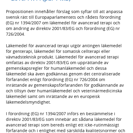
Propositionen innehåller förslag som syftar till att anpassa
svensk rätt till Europaparlamentets och rådets förordning
(EG) nr 1394/2007 om läkemedel för avancerad terapi och
om ändring av direktiv 2001/83/EG och förordning (EG) nr
726/2004.
Läkemedel för avancerad terapi utgör antingen läkemedel
för genterapi, läkemedel för somatisk cellterapi eller
vävnadsteknisk produkt. Läkemedel för avancerad terapi
omfattas av direktiv 2001/83/EG om upprättande av
gemenskapsregler för humanläkemedel och dessa
läkemedel ska även godkännas genom det centraliserade
förfarandet enligt förordning (EG) nr 726/2004 om
inrättande av gemenskapsförfaranden för godkännande av
och tillsyn över humanläkemedel och veterinärmedicinska
läkemedel samt om inrättande av en europeisk
läkemedelsmyndighet.
I förordning (EG) nr 1394/2007 införs en bestämmelse i
direktiv 2001/83/EG som innebär att sådana läkemedel för
avancerad terapi som bereds enligt ett icke-rutinmässigt
förfarande och i enlighet med särskilda kvalitetsnormer och