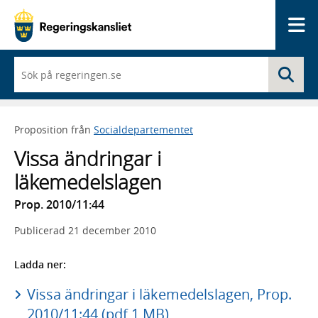
Me
När
Sö
du
börjar
skriva
så
Proposition från
Socialdepartementet
framträder
en
Vissa ändringar i
lista
med
läkemedelslagen
sökförslag
Prop. 2010/11:44
Publicerad
21 december 2010
Ladda ner:
Vissa ändringar i läkemedelslagen, Prop.
2010/11:44 (pdf 1 MB)