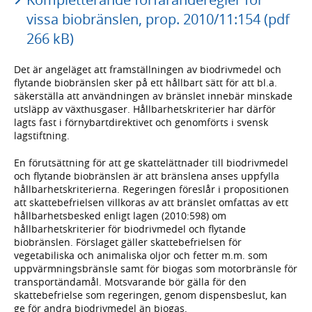
vissa biobränslen, prop. 2010/11:154 (pdf
266 kB)
Det är angeläget att framställningen av biodrivmedel och
flytande biobränslen sker på ett hållbart sätt för att bl.a.
säkerställa att användningen av bränslet innebär minskade
utsläpp av växthusgaser. Hållbarhetskriterier har därför
lagts fast i förnybartdirektivet och genomförts i svensk
lagstiftning.
En förutsättning för att ge skattelättnader till biodrivmedel
och flytande biobränslen är att bränslena anses uppfylla
hållbarhetskriterierna. Regeringen föreslår i propositionen
att skattebefrielsen villkoras av att bränslet omfattas av ett
hållbarhetsbesked enligt lagen (2010:598) om
hållbarhetskriterier för biodrivmedel och flytande
biobränslen. Förslaget gäller skattebefrielsen för
vegetabiliska och animaliska oljor och fetter m.m. som
uppvärmningsbränsle samt för biogas som motorbränsle för
transportändamål. Motsvarande bör gälla för den
skattebefrielse som regeringen, genom dispensbeslut, kan
ge för andra biodrivmedel än biogas.