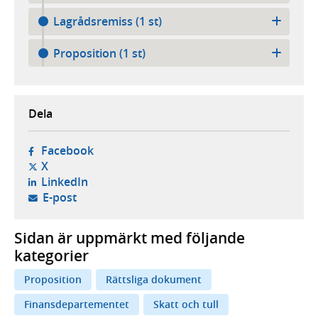
Lagrådsremiss (1 st)
Proposition (1 st)
Dela
- öppnas i ny flik, extern webbplats,
Facebook
- öppnas i ny flik, extern webbplats,
X
- öppnas i ny flik, extern webbplats,
LinkedIn
- öppnar din e-postklient,
E-post
Sidan är uppmärkt med följande
kategorier
Proposition
Rättsliga dokument
Finansdepartementet
Skatt och tull