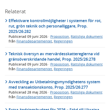
Relaterat
Effektivare kontrollmöjligheter i systemen för rot,
rut, grön teknik och personalliggare, Prop.
2025/26:282
Publicerad
09 juni 2026
·
Proposition
,
Rättsliga dokument
från
Finansdepartementet
,
Regeringen
Teknisk översyn av mervärdesskattereglerna vid
gränsöverskridande handel, Prop. 2025/26:278
Publicerad
09 juni 2026
·
Proposition
,
Rättsliga dokument
från
Finansdepartementet
,
Regeringen
Avveckling av Utbetalningsmyndighetens system
med transaktionskonto, Prop. 2025/26:277
Publicerad
28 maj 2026
·
Proposition
,
Rättsliga dokument
från
Finansdepartementet
,
Regeringen
Extra ändringsbudget för 2026 – Stöd till Ukraina