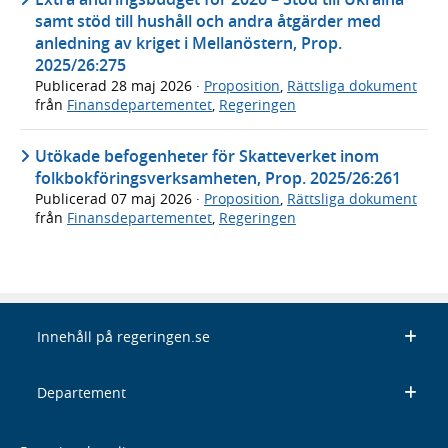
samt stöd till hushåll och andra åtgärder med
anledning av kriget i Mellanöstern, Prop.
2025/26:275
Publicerad
28 maj 2026
·
Proposition
,
Rättsliga dokument
från
Finansdepartementet
,
Regeringen
Utökade befogenheter för Skatteverket inom
folkbokföringsverksamheten, Prop. 2025/26:261
Publicerad
07 maj 2026
·
Proposition
,
Rättsliga dokument
från
Finansdepartementet
,
Regeringen
Innehåll på regeringen.se
Departement