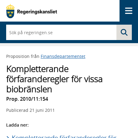
Me
När
Sö
du
börjar
skriva
så
Proposition från
Finansdepartementet
framträder
en
Kompletterande
lista
med
förfaranderegler för vissa
sökförslag
biobränslen
Prop. 2010/11:154
Publicerad
21 juni 2011
Ladda ner:
Kompletterande förfaranderegler för