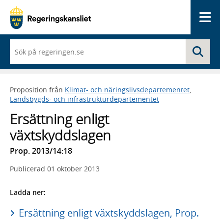
Me
När
Sö
du
börjar
skriva
så
Proposition från
Klimat- och näringslivsdepartementet
,
framträder
Landsbygds- och infrastrukturdepartementet
en
lista
Ersättning enligt
med
sökförslag
växtskyddslagen
Prop. 2013/14:18
Publicerad
01 oktober 2013
Ladda ner:
Ersättning enligt växtskyddslagen, Prop.