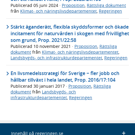
Publicerad
05 juni 2024
·
Proposition
,
Rättsliga dokument
från
Klimat- och näringslivsdepartementet
,
Regeringen
Stärkt äganderätt, flexibla skyddsformer och ökade
incitament för naturvården i skogen med frivillighet
som grund, Prop. 2021/22:58
Publicerad
10 november 2021
·
Proposition
,
Rättsliga
dokument
från
Klimat- och näringslivsdepartementet
,
Landsbygds- och infrastrukturdepartementet
,
Regeringen
En livsmedelsstrategi för Sverige − fler jobb och
hållbar tillväxt i hela landet, Prop. 2016/17:104
Publicerad
30 januari 2017
·
Proposition
,
Rättsliga
dokument
från
Landsbygds- och
infrastrukturdepartementet
,
Regeringen
Innehåll på regeringen.se