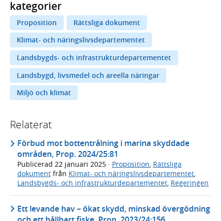
kategorier
Proposition
Rättsliga dokument
Klimat- och näringslivsdepartementet
Landsbygds- och infrastrukturdepartementet
Landsbygd, livsmedel och areella näringar
Miljö och klimat
Relaterat
Förbud mot bottentrålning i marina skyddade
områden, Prop. 2024/25:81
Publicerad
22 januari 2025
·
Proposition
,
Rättsliga
dokument
från
Klimat- och näringslivsdepartementet
,
Landsbygds- och infrastrukturdepartementet
,
Regeringen
Ett levande hav – ökat skydd, minskad övergödning
och ett hållbart fiske, Prop. 2023/24:156