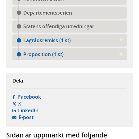
Departementsserien
Statens offentliga utredningar
Lagrådsremiss (1 st)
Proposition (1 st)
Dela
- öppnas i ny flik, extern webbplats,
Facebook
- öppnas i ny flik, extern webbplats,
X
- öppnas i ny flik, extern webbplats,
LinkedIn
- öppnar din e-postklient,
E-post
Sidan är uppmärkt med följande