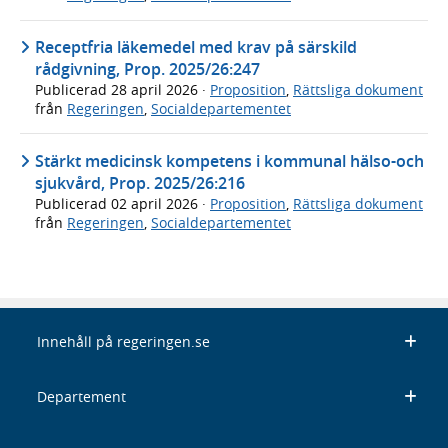
Receptfria läkemedel med krav på särskild
rådgivning, Prop. 2025/26:247
Publicerad
28 april 2026
·
Proposition
,
Rättsliga dokument
från
Regeringen
,
Socialdepartementet
Stärkt medicinsk kompetens i kommunal hälso-och
sjukvård, Prop. 2025/26:216
Publicerad
02 april 2026
·
Proposition
,
Rättsliga dokument
från
Regeringen
,
Socialdepartementet
Innehåll på regeringen.se
Departement