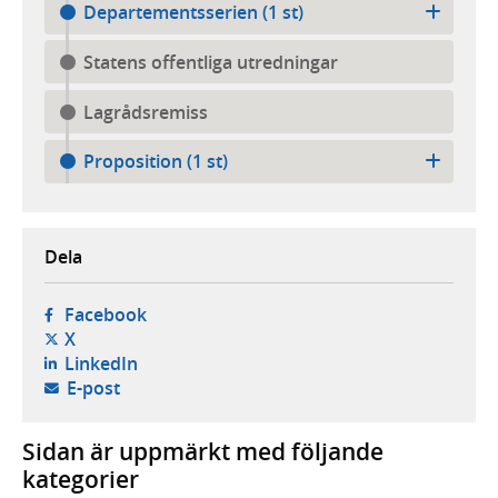
Departementsserien (1 st)
Statens offentliga utredningar
Lagrådsremiss
Proposition (1 st)
Dela
- öppnas i ny flik, extern webbplats,
Facebook
- öppnas i ny flik, extern webbplats,
X
- öppnas i ny flik, extern webbplats,
LinkedIn
- öppnar din e-postklient,
E-post
Sidan är uppmärkt med följande
kategorier