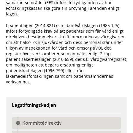
samarbetsområdet (EES) införs förtydliganden av hur
Försäkringskassan ska göra sin prövning i ärenden enligt
lagen.
I patientlagen (2014:821) och i tandvårdslagen (1985:125)
införs förtydligade krav på att patienter som får vård enligt
direktivets bestämmelser ska få information av vårdgivaren
om att hälso- och sjukvården och dess personal står under
tillsyn av Inspektionen för vård och omsorg (IVO), det
register över verksamheter som anmälts enligt 2 kap.
patient säkerhetslagen (2010:659), det s.k. vårdgivarregistret,
om möjligheten att begära ersättning enligt
patientskadelagen (1996:799) eller från
läkemedelsförsäkringen samt om patientnämndernas
verksamhet.
Lagstiftningskedjan
Kommittédirektiv