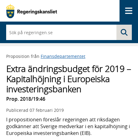
Me
När
Sö
du
börjar
skriva
så
Proposition från
Finansdepartementet
framträder
en
Extra ändringsbudget för 2019 –
lista
med
Kapitalhöjning i Europeiska
sökförslag
investeringsbanken
Prop. 2018/19:46
Publicerad
07 februari 2019
I propositionen föreslår regeringen att riksdagen
godkänner att Sverige medverkar i en kapitalhöjning i
Europeiska investeringsbanken (EIB).