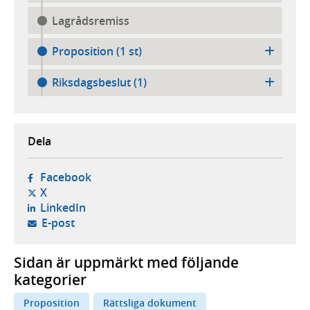
Lagrådsremiss
Proposition (1 st)
Riksdagsbeslut (1)
Dela
- öppnas i ny flik, extern webbplats,
Facebook
- öppnas i ny flik, extern webbplats,
X
- öppnas i ny flik, extern webbplats,
LinkedIn
- öppnar din e-postklient,
E-post
Sidan är uppmärkt med följande
kategorier
Proposition
Rättsliga dokument