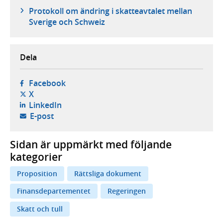
Protokoll om ändring i skatteavtalet mellan
Sverige och Schweiz
Dela
- öppnas i ny flik, extern webbplats,
Facebook
- öppnas i ny flik, extern webbplats,
X
- öppnas i ny flik, extern webbplats,
LinkedIn
- öppnar din e-postklient,
E-post
Sidan är uppmärkt med följande
kategorier
Proposition
Rättsliga dokument
Finansdepartementet
Regeringen
Skatt och tull