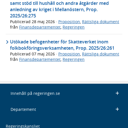
samt stöd till hushåll och andra åtgärder med
anledning av kriget i Mellanöstern, Prop.
2025/26:275
Publicerad
28 maj 2026
·
Proposition
,
Rättsliga dokument
från
Finansdepartementet
,
Regeringen
Utökade befogenheter för Skatteverket inom
folkbokföringsverksamheten, Prop. 2025/26:261
Publicerad
07 maj 2026
·
Proposition
,
Rättsliga dokument
från
Finansdepartementet
,
Regeringen
Innehåll på regeringen.se
Departement
Regeringskansliet