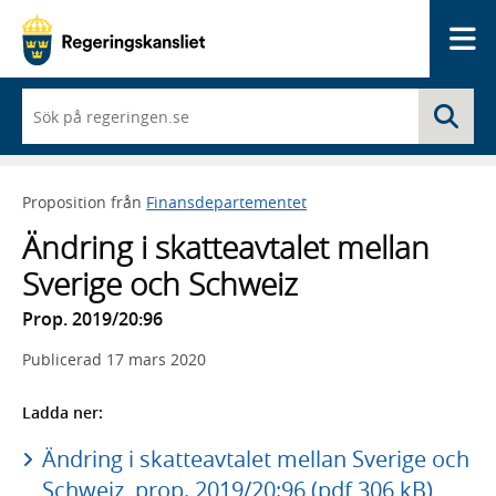
Me
När
Sö
du
börjar
skriva
så
Proposition från
Finansdepartementet
framträder
en
Ändring i skatteavtalet mellan
lista
med
Sverige och Schweiz
sökförslag
Prop. 2019/20:96
Publicerad
17 mars 2020
Ladda ner:
Ändring i skatteavtalet mellan Sverige och
Schweiz, prop. 2019/20:96 (pdf 306 kB)