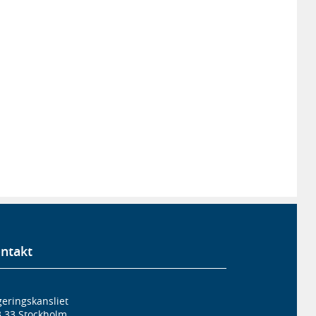
ntakt
eringskansliet
3 33 Stockholm