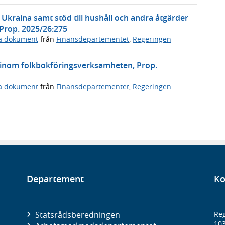
l Ukraina samt stöd till hushåll och andra åtgärder
 Prop. 2025/26:275
ga dokument
från
Finansdepartementet
,
Regeringen
 inom folkbokföringsverksamheten, Prop.
ga dokument
från
Finansdepartementet
,
Regeringen
Departement
Ko
Statsrådsberedningen
Reg
10