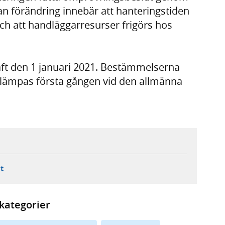
n förändring innebär att hanteringstiden
ch att handläggarresurser frigörs hos
aft den 1 januari 2021. Bestämmelserna
llämpas första gången vid den allmänna
ebbplats,
ern webbplats,
 ny flik, extern webbplats,
- öppnar din e-postklient,
t
kategorier