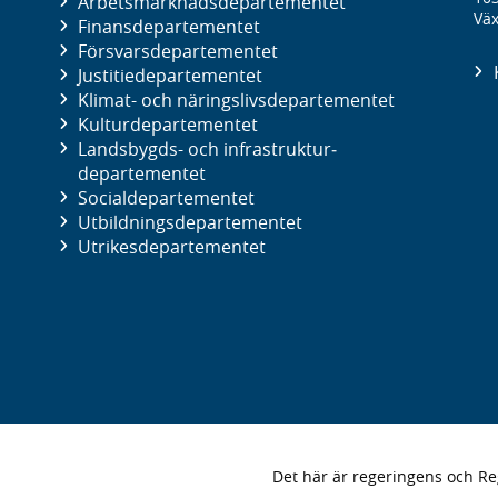
Arbetsmarknads­departementet
Väx
Finans­departementet
Försvars­departementet
Justitie­departementet
Klimat- och näringslivs­departementet
Kultur­departementet
Landsbygds- och infrastruktur­
departementet
Social­departementet
Utbildnings­departementet
Utrikes­departementet
Det här är regeringens och 