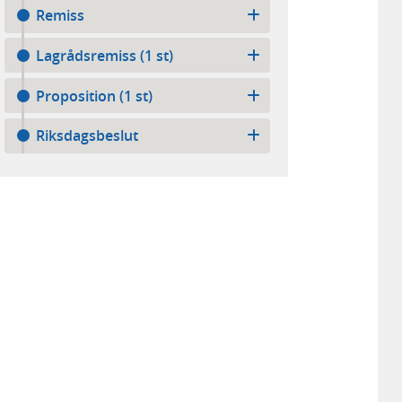
Remiss
Lagrådsremiss (1 st)
Proposition (1 st)
Riksdagsbeslut