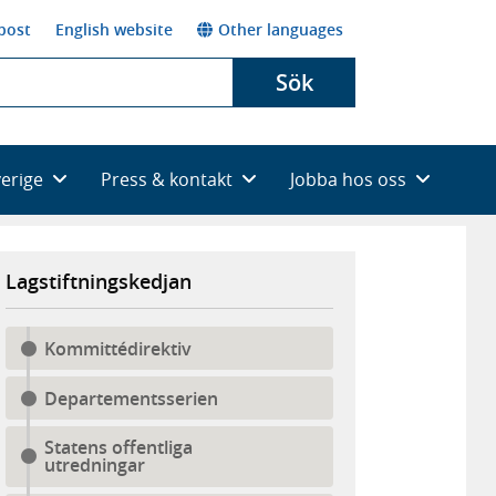
post
English website
Other languages
Sök
verige
Press & kontakt
Jobba hos oss
Lagstiftningskedjan
Kommittédirektiv
Departementsserien
Statens offentliga
utredningar