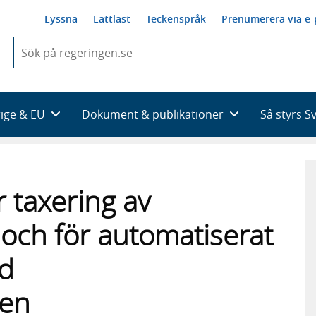
Lyssna
Lättläst
Teckenspråk
Prenumerera via e-
När
du
börjar
skriva
så
rige & EU
Dokument & publikationer
Så styrs S
framträder
en
lista
med
sökförslag
 taxering av
och för automatiserat
id
gen