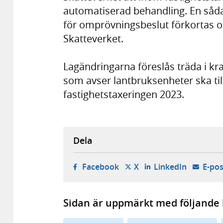
automatiserad behandling. En såda
för omprövningsbeslut förkortas o
Skatteverket.
Lagändringarna föreslås träda i kr
som avser lantbruksenheter ska ti
fastighetstaxeringen 2023.
Dela
- öppnas i ny flik, extern w
- öppnas i ny flik, ext
- öppnas i
Facebook
X
LinkedIn
E-pos
Sidan är uppmärkt med följande 