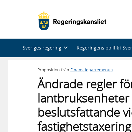
Huvudnavigering
Sveriges regering
Regeringens politik i Sve
Proposition från
Finansdepartementet
Ändrade regler för
lantbruksenheter 
beslutsfattande v
fastighetstaxerin