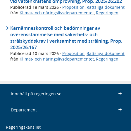
vid vattenkraftens omprövning, Prop. 2025/26:202
Publicerad
18 mars 2026
·
Proposition
,
Rättsliga dokument
från
Klimat- och näringslivsdepartementet
,
Regeringen
Kärnämneskontroll och bedömningar av
överensstämmelse med säkerhets- och
strålskyddskrav i verksamhet med strålning, Prop.
2025/26:167
Publicerad
10 mars 2026
·
Proposition
,
Rättsliga dokument
från
Klimat- och näringslivsdepartementet
,
Regeringen
Innehåll på regeringen.se
Departement
Regeringskansliet