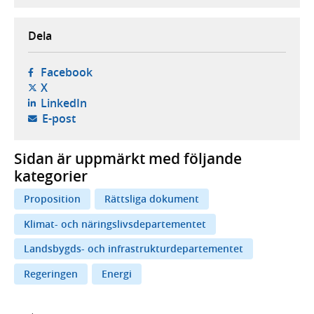
Dela
- öppnas i ny flik, extern webbplats,
Facebook
- öppnas i ny flik, extern webbplats,
X
- öppnas i ny flik, extern webbplats,
LinkedIn
- öppnar din e-postklient,
E-post
Sidan är uppmärkt med följande
kategorier
Proposition
Rättsliga dokument
Klimat- och näringslivsdepartementet
Landsbygds- och infrastrukturdepartementet
Regeringen
Energi