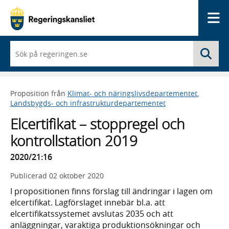
Me
När
Sö
du
börjar
skriva
så
Proposition från
Klimat- och näringslivsdepartementet
,
framträder
Landsbygds- och infrastrukturdepartementet
en
lista
Elcertifikat – stoppregel och
med
sökförslag
kontrollstation 2019
2020/21:16
Publicerad
02 oktober 2020
I propositionen finns förslag till ändringar i lagen om
elcertifikat. Lagförslaget innebär bl.a. att
elcertifikatssystemet avslutas 2035 och att
anläggningar, varaktiga produktionsökningar och