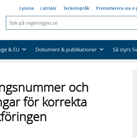
Lyssna
Lättläst
Teckenspråk
Prenumerera via e-
När
du
börjar
skriva
så
rige & EU
Dokument & publikationer
Så styrs S
framträder
en
lista
med
sökförslag
ingsnummer och
ngar för korrekta
kföringen