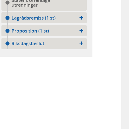
Statens offentliga
utredningar
Lagrådsremiss (1 st)
Proposition (1 st)
Riksdagsbeslut