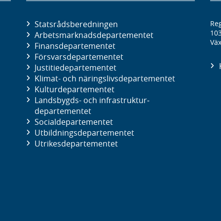
Statsrådsberedningen
Reg
10
Arbetsmarknads­departementet
Väx
Finans­departementet
Försvars­departementet
Justitie­departementet
Klimat- och näringslivs­departementet
Kultur­departementet
Landsbygds- och infrastruktur­
departementet
Social­departementet
Utbildnings­departementet
Utrikes­departementet