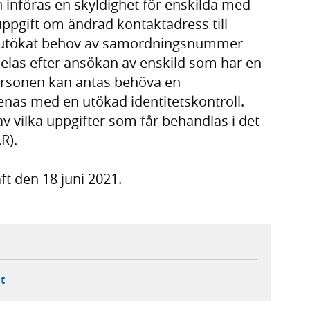
n införas en skyldighet för enskilda med
gift om ändrad kontaktadress till
ett utökat behov av samordningsnummer
delas efter ansökan av enskild som har en
personen kan antas behöva en
renas med en utökad identitetskontroll.
v vilka uppgifter som får behandlas i det
R).
ft den 18 juni 2021.
ebbplats,
ern webbplats,
 ny flik, extern webbplats,
- öppnar din e-postklient,
t