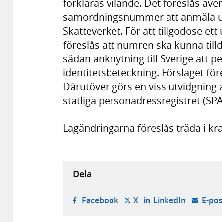
förklaras vilande. Det föreslås äve
samordningsnummer att anmäla upp
Skatteverket. För att tillgodose 
föreslås att numren ska kunna till
sådan anknytning till Sverige att 
identitetsbeteckning. Förslaget fö
Därutöver görs en viss utvidgning a
statliga personadressregistret (SPA
Lagändringarna föreslås träda i kra
Dela
- öppnas i ny flik, extern w
- öppnas i ny flik, ext
- öppnas i
Facebook
X
LinkedIn
E-pos