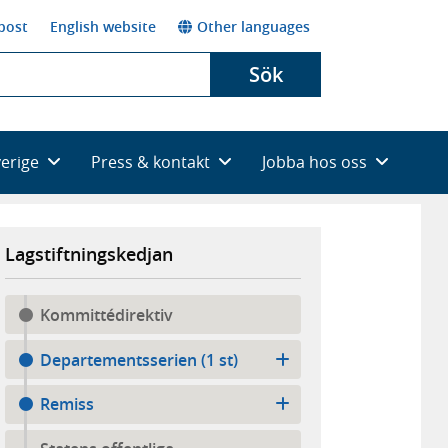
post
English website
Other languages
Sök
verige
Press & kontakt
Jobba hos oss
Lagstiftningskedjan
Kommittédirektiv
Departementsserien (1 st)
Remiss