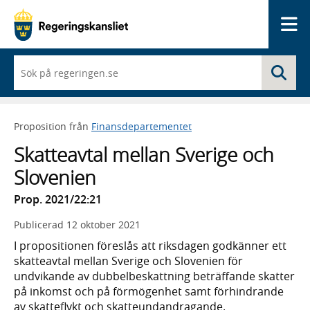
Me
När
Sö
du
börjar
skriva
så
Proposition från
Finansdepartementet
framträder
en
Skatteavtal mellan Sverige och
lista
med
Slovenien
sökförslag
Prop. 2021/22:21
Publicerad
12 oktober 2021
I propositionen föreslås att riksdagen godkänner ett
skatteavtal mellan Sverige och Slovenien för
undvikande av dubbelbeskattning beträffande skatter
på inkomst och på förmögenhet samt förhindrande
av skatteflykt och skatteundandragande.