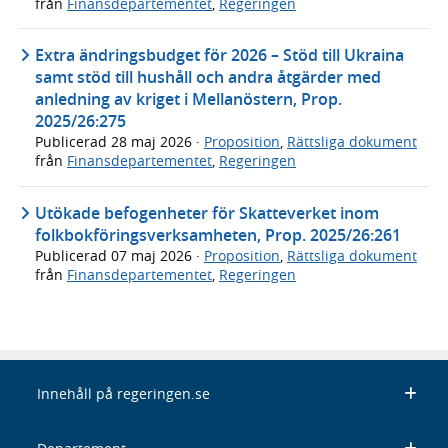
från
Finansdepartementet
,
Regeringen
Extra ändringsbudget för 2026 – Stöd till Ukraina
samt stöd till hushåll och andra åtgärder med
anledning av kriget i Mellanöstern, Prop.
2025/26:275
Publicerad
28 maj 2026
·
Proposition
,
Rättsliga dokument
från
Finansdepartementet
,
Regeringen
Utökade befogenheter för Skatteverket inom
folkbokföringsverksamheten, Prop. 2025/26:261
Publicerad
07 maj 2026
·
Proposition
,
Rättsliga dokument
från
Finansdepartementet
,
Regeringen
Innehåll på regeringen.se