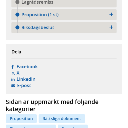
Lagrådsremiss
Proposition (1 st)
Riksdagsbeslut
Dela
- öppnas i ny flik, extern webbplats,
Facebook
- öppnas i ny flik, extern webbplats,
X
- öppnas i ny flik, extern webbplats,
LinkedIn
- öppnar din e-postklient,
E-post
Sidan är uppmärkt med följande
kategorier
Proposition
Rättsliga dokument