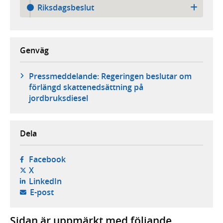
Riksdagsbeslut
Genväg
Pressmeddelande: Regeringen beslutar om
förlängd skattenedsättning på
jordbruksdiesel
Dela
- öppnas i ny flik, extern webbplats,
Facebook
- öppnas i ny flik, extern webbplats,
X
- öppnas i ny flik, extern webbplats,
LinkedIn
- öppnar din e-postklient,
E-post
Sidan är uppmärkt med följande