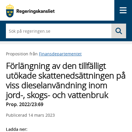
Me
När
Sö
du
börjar
skriva
så
Proposition från
Finansdepartementet
framträder
en
Förlängning av den tillfälligt
lista
med
utökade skattenedsättningen på
sökförslag
viss dieselanvändning inom
jord-, skogs- och vattenbruk
Prop. 2022/23:69
Publicerad
14 mars 2023
Ladda ner: