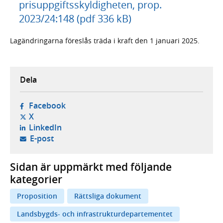
prisuppgiftsskyldigheten, prop.
2023/24:148 (pdf 336 kB)
Lagändringarna föreslås träda i kraft den 1 januari 2025.
Dela
- öppnas i ny flik, extern webbplats,
Facebook
- öppnas i ny flik, extern webbplats,
X
- öppnas i ny flik, extern webbplats,
LinkedIn
- öppnar din e-postklient,
E-post
Sidan är uppmärkt med följande
kategorier
Proposition
Rättsliga dokument
Landsbygds- och infrastrukturdepartementet