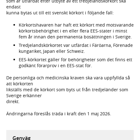
som är utfärdat efter utbyte av ett tredjelandskörkort ska
endast
kunna bytas ut till ett svenskt körkort i följande fall:
Körkortshavaren har haft ett körkort med motsvarande
körkortsbehörighet i en eller flera EES-stater i minst
fem år innan den permanenta bosättningen i Sverige.
Tredjelandskörkortet var utfärdat i Färöarna, Förenade
kungariket, Japan eller Schweiz.
EES-körkortet gäller för behörigheter som det finns ett
godkänt förarprov i en EES-stat för.
De personliga och medicinska kraven ska vara uppfyllda så
att körkorten
likställs med de körkort som byts ut från tredjeländer som
Sverige erkänner
direkt.
Ändringarna föreslås träda i kraft den 1 maj 2026.
Genväg