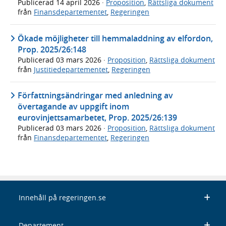
Publicerad
14 april 2026
·
Proposition
,
Rättsliga dokument
från
Finansdepartementet
,
Regeringen
Ökade möjligheter till hemmaladdning av elfordon,
Prop. 2025/26:148
Publicerad
03 mars 2026
·
Proposition
,
Rättsliga dokument
från
Justitiedepartementet
,
Regeringen
Författningsändringar med anledning av
övertagande av uppgift inom
eurovinjettsamarbetet, Prop. 2025/26:139
Publicerad
03 mars 2026
·
Proposition
,
Rättsliga dokument
från
Finansdepartementet
,
Regeringen
Innehåll på regeringen.se
Departement