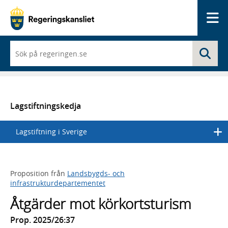
Me
När
Sö
du
börjar
skriva
så
framträder
en
Lagstiftningskedja
lista
med
Lagstiftning i Sverige
sökförslag
Proposition från
Landsbygds- och
infrastrukturdepartementet
Åtgärder mot körkortsturism
Prop. 2025/26:37