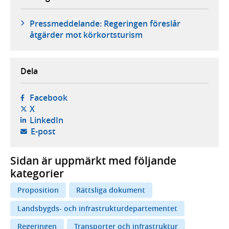
Pressmeddelande: Regeringen föreslår
åtgärder mot körkortsturism
Dela
- öppnas i ny flik, extern webbplats,
Facebook
- öppnas i ny flik, extern webbplats,
X
- öppnas i ny flik, extern webbplats,
LinkedIn
- öppnar din e-postklient,
E-post
Sidan är uppmärkt med följande
kategorier
Proposition
Rättsliga dokument
Landsbygds- och infrastrukturdepartementet
Regeringen
Transporter och infrastruktur