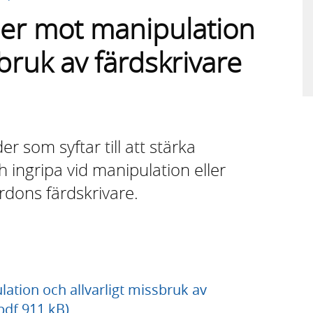
rder mot manipulation
sbruk av färdskrivare
r som syftar till att stärka
 ingripa vid manipulation eller
ordons färdskrivare.
lation och allvarligt missbruk av
pdf 911 kB)