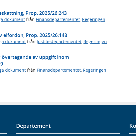
eskattning, Prop. 2025/26:243
iga dokument
från
Finansdepartementet
,
Regeringen
v elfordon, Prop. 2025/26:148
iga dokument
från
Justitiedepartementet
,
Regeringen
v övertagande av uppgift inom
39
iga dokument
från
Finansdepartementet
,
Regeringen
Departement
Ko