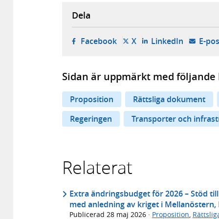
Dela
- öppnas i ny flik, extern w
- öppnas i ny flik, ext
- öppnas i
Facebook
X
LinkedIn
E-pos
Sidan är uppmärkt med följande 
Proposition
Rättsliga dokument
Regeringen
Transporter och infras
Relaterat
Extra ändringsbudget för 2026 – Stöd til
med anledning av kriget i Mellanöstern,
Publicerad
28 maj 2026
·
Proposition
,
Rättsli