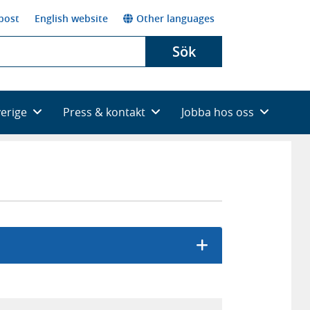
post
English website
Other languages
Sök
verige
Press & kontakt
Jobba hos oss