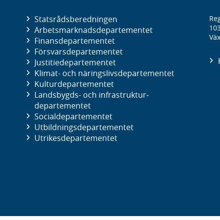
Statsrådsberedningen
Reg
10
Arbetsmarknads­departementet
Väx
Finans­departementet
Försvars­departementet
Justitie­departementet
Klimat- och näringslivs­departementet
Kultur­departementet
Landsbygds- och infrastruktur­
departementet
Social­departementet
Utbildnings­departementet
Utrikes­departementet