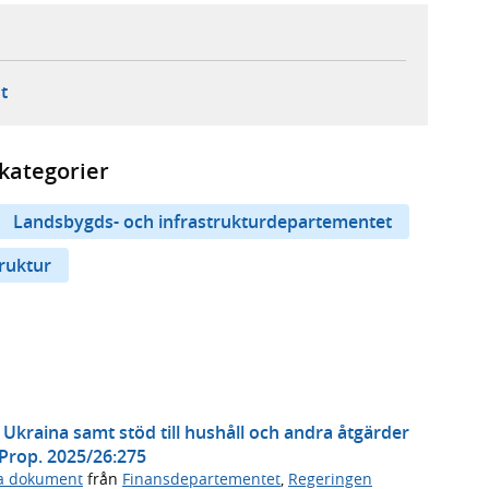
ebbplats,
ern webbplats,
 ny flik, extern webbplats,
- öppnar din e-postklient,
t
kategorier
Landsbygds- och infrastrukturdepartementet
truktur
l Ukraina samt stöd till hushåll och andra åtgärder
 Prop. 2025/26:275
ga dokument
från
Finansdepartementet
,
Regeringen