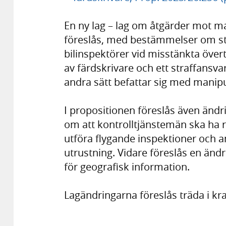
En ny lag – lag om åtgärder mot m
föreslås, med bestämmelser om st
bilinspektörer vid misstänkta övert
av färdskrivare och ett straffansvar
andra sätt befattar sig med manip
I propositionen föreslås även ändrin
om att kontrolltjänstemän ska ha rätt
utföra flygande inspektioner och a
utrustning. Vidare föreslås en änd
för geografisk information.
Lagändringarna föreslås träda i kraf