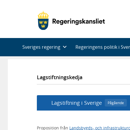
Huvudnavigering
Sveriges regering
Regeringens politik i Sve
Lagstiftningskedja
Lagstiftning i Sverige
Pågående
Proposition från
Landsbygds- och infrastruktu