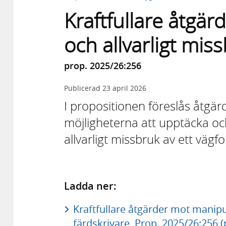
Kraftfullare åtgä
och allvarligt mis
prop. 2025/26:256
Publicerad
23 april 2026
I propositionen föreslås åtgärde
möjligheterna att upptäcka och
allvarligt missbruk av ett vägf
Ladda ner:
Kraftfullare åtgärder mot manipu
färdskrivare, Prop. 2025/26:256 (