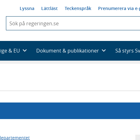
Lyssna
Lättläst
Teckenspråk
Prenumerera via e-
När
du
börjar
skriva
så
rige & EU
Dokument & publikationer
Så styrs S
framträder
en
lista
med
sökförslag
rdepartementet