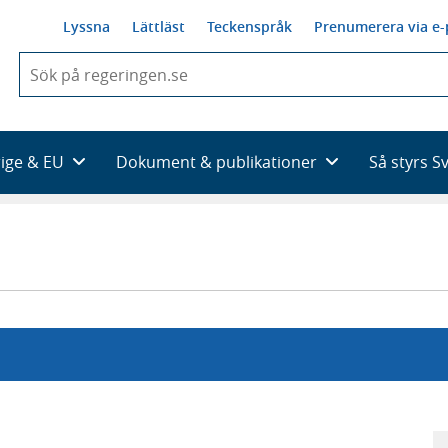
Lyssna
Lättläst
Teckenspråk
Prenumerera via e-
När
du
börjar
skriva
så
rige & EU
Dokument & publikationer
Så styrs S
framträder
en
lista
med
sökförslag