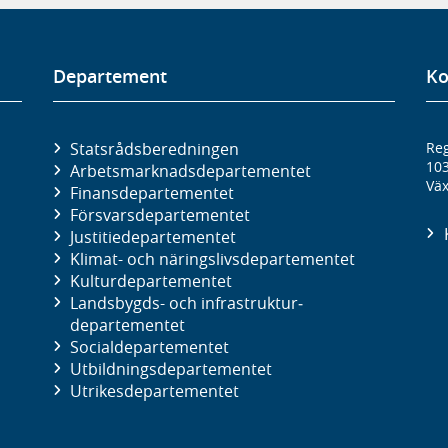
Departement
Ko
Statsrådsberedningen
Reg
10
Arbetsmarknads­departementet
Väx
Finans­departementet
Försvars­departementet
Justitie­departementet
Klimat- och näringslivs­departementet
Kultur­departementet
Landsbygds- och infrastruktur­
departementet
Social­departementet
Utbildnings­departementet
Utrikes­departementet