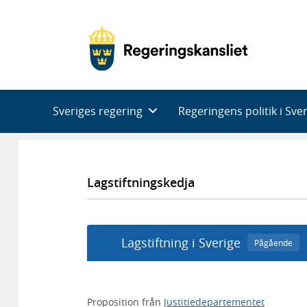
Huvudnavigering
Sveriges regering
Regeringens politik i Sve
Lagstiftningskedja
Lagstiftning i Sverige
Pågående
Proposition från
Justitiedepartementet