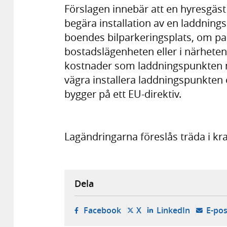
Förslagen innebär att en hyresgäst 
begära installation av en laddning
boendes bilparkeringsplats, om pa
bostadslägenheten eller i närheten
kostnader som laddningspunkten me
vägra installera laddningspunkten
bygger på ett EU-direktiv.
Lagändringarna föreslås träda i kr
Dela
- öppnas i ny flik, extern w
- öppnas i ny flik, ext
- öppnas i
Facebook
X
LinkedIn
E-pos