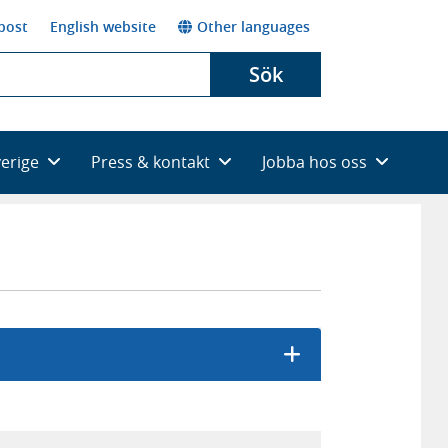
post
English website
Other languages
Sök
verige
Press & kontakt
Jobba hos oss