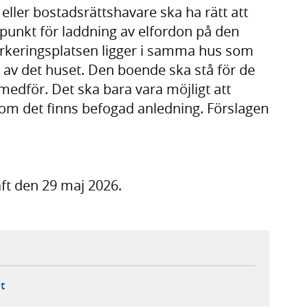
eller bostadsrättshavare ska ha rätt att
spunkt för laddning av elfordon på den
rkeringsplatsen ligger i samma hus som
 av det huset. Den boende ska stå för de
dför. Det ska bara vara möjligt att
 om det finns befogad anledning. Förslagen
aft den 29 maj 2026.
ebbplats,
ern webbplats,
 ny flik, extern webbplats,
- öppnar din e-postklient,
t