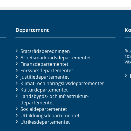
Departement
Ko
Statsrådsberedningen
Reg
10
Arbetsmarknads­departementet
Väx
Finans­departementet
Försvars­departementet
Justitie­departementet
Klimat- och näringslivs­departementet
Kultur­departementet
Landsbygds- och infrastruktur­
departementet
Social­departementet
Utbildnings­departementet
Utrikes­departementet