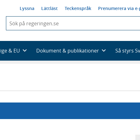
Lyssna
Lättläst
Teckenspråk
Prenumerera via e-
När
du
börjar
skriva
så
rige & EU
Dokument & publikationer
Så styrs S
framträder
en
lista
med
sökförslag