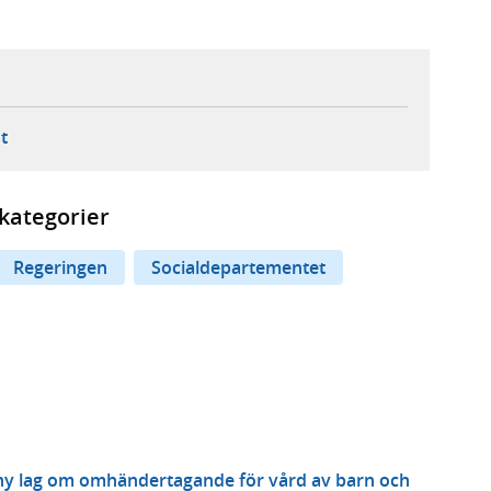
ebbplats,
ern webbplats,
 ny flik, extern webbplats,
- öppnar din e-postklient,
t
kategorier
Regeringen
Socialdepartementet
n ny lag om omhändertagande för vård av barn och