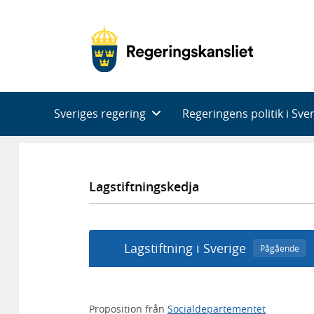
Huvudnavigering
Sveriges regering
Regeringens politik i Sve
Lagstiftningskedja
Lagstiftning i Sverige
Pågående
Proposition från
Socialdepartementet