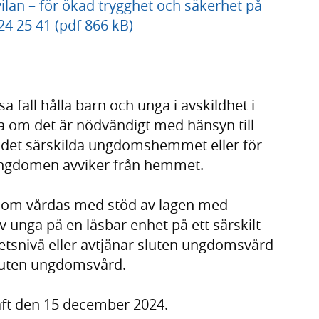
svilan – för ökad trygghet och säkerhet på
4 25 41 (pdf 866 kB)
ssa fall hålla barn och unga i avskildhet i
tta om det är nödvändigt med hänsyn till
 det särskilda ungdomshemmet eller för
r ungdomen avviker från hemmet.
som vårdas med stöd av lagen med
unga på en låsbar enhet på ett särskilt
snivå eller avtjänar sluten ungdomsvård
sluten ungdomsvård.
aft den 15 december 2024.