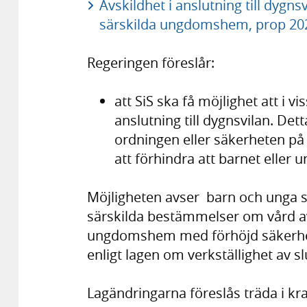
Avskildhet i anslutning till dygn
särskilda ungdomshem, prop 202
Regeringen föreslår:
att SiS ska få möjlighet att i vi
anslutning till dygnsvilan. De
ordningen eller säkerheten på
att förhindra att barnet elle
Möjligheten avser barn och unga 
särskilda bestämmelser om vård av 
ungdomshem med förhöjd säkerhet
enligt lagen om verkställighet av 
Lagändringarna föreslås träda i kr