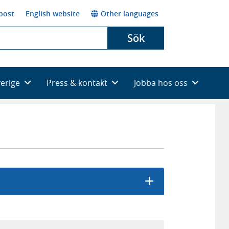
post
English website
Other languages
Sök
verige
Press & kontakt
Jobba hos oss