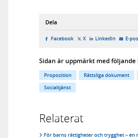
Dela
- öppnas i ny flik, extern w
- öppnas i ny flik, ext
- öppnas i
Facebook
X
LinkedIn
E-pos
Sidan är uppmärkt med följande 
Proposition
Rättsliga dokument
Socialtjänst
Relaterat
För barns rättigheter och trygghet – e