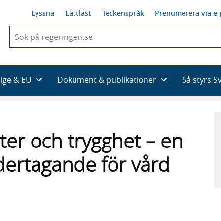
Lyssna
Lättläst
Teckenspråk
Prenumerera via e-
När
du
börjar
skriva
så
rige & EU
Dokument & publikationer
Så styrs S
framträder
en
lista
med
sökförslag
ter och trygghet – en
ertagande för vård