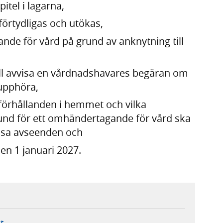
pitel i lagarna,
e förtydligas och utökas,
de för vård på grund av anknytning till
a fall avvisa en vårdnadshavares begäran om
upphöra,
a förhållanden i hemmet och vilka
nd för ett omhändertagande för vård ska
issa avseenden och
den 1 januari 2027.
ebbplats,
ern webbplats,
 ny flik, extern webbplats,
- öppnar din e-postklient,
t