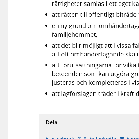
rättigheter samlas i ett eget ka
att rätten till offentligt biträd
en ny grund om omhändertagan
familjehemmet,
att det blir möjligt att i viss
att ett omhändertagande ska 
att förutsättningarna för vilk
beteenden som kan utgöra gru
justeras och kompletteras i v
att lagförslagen träder i kraft 
Dela
- öppnas i ny flik, extern w
- öppnas i ny flik, ext
- öppnas i
Facebook
X
LinkedIn
E-pos