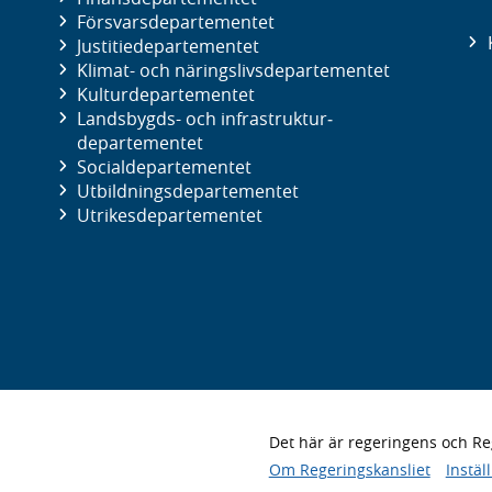
Försvars­departementet
Justitie­departementet
Klimat- och näringslivs­departementet
Kultur­departementet
Landsbygds- och infrastruktur­
departementet
Social­departementet
Utbildnings­departementet
Utrikes­departementet
Det här är regeringens och 
Om Regeringskansliet
Instäl