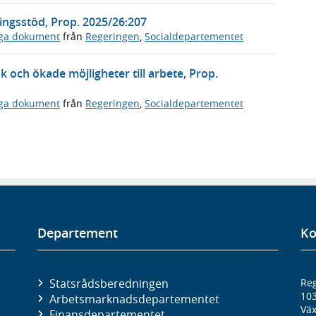
ningsstöd, Prop. 2025/26:207
iga dokument
från
Regeringen
,
Socialdepartementet
 och ökade möjligheter till arbete, Prop.
iga dokument
från
Regeringen
,
Socialdepartementet
Departement
Ko
Statsrådsberedningen
Reg
10
Arbetsmarknads­departementet
Väx
Finans­departementet