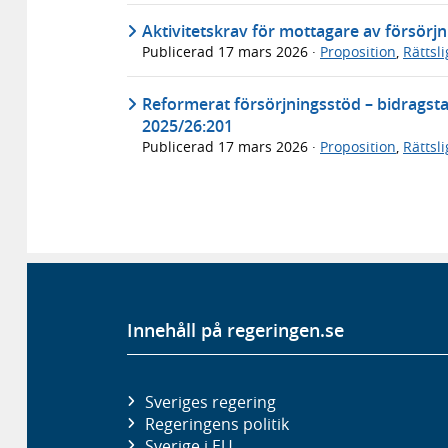
Aktivitetskrav för mottagare av försörj
Publicerad
17 mars 2026
·
Proposition
,
Rättsl
Reformerat försörjningsstöd – bidragstak
2025/26:201
Publicerad
17 mars 2026
·
Proposition
,
Rättsl
Innehåll på regeringen.se
Sveriges regering
Regeringens politik
Sverige i EU