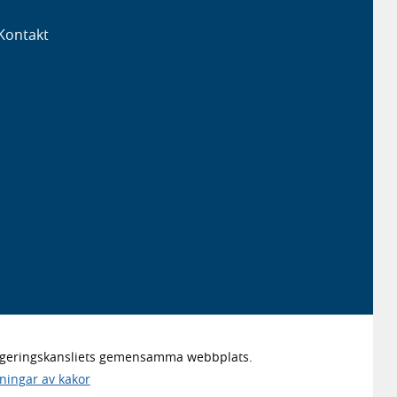
Kontakt
Regeringskansliets gemensamma webbplats.
lningar av kakor