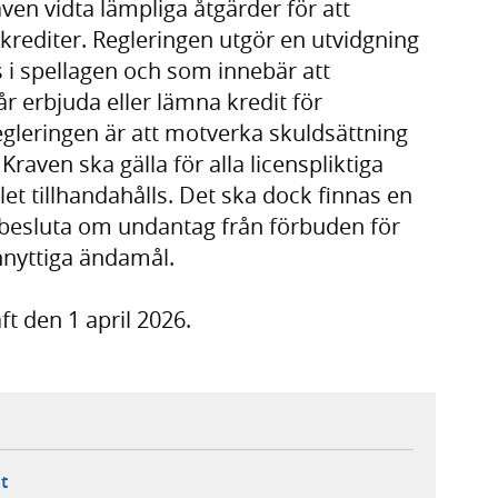
en vidta lämpliga åtgärder för att
krediter. Regleringen utgör en utvidgning
s i spellagen och som innebär att
r erbjuda eller lämna kredit för
egleringen är att motverka skuldsättning
aven ska gälla för alla licenspliktiga
et tillhandahålls. Det ska dock finnas en
t besluta om undantag från förbuden för
nnyttiga ändamål.
ft den 1 april 2026.
ebbplats,
ern webbplats,
 ny flik, extern webbplats,
- öppnar din e-postklient,
t