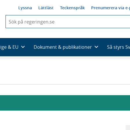
Lyssna
Lättläst
Teckenspråk
Prenumerera via e-
När
du
börjar
skriva
så
rige & EU
Dokument & publikationer
Så styrs S
framträder
en
lista
med
sökförslag