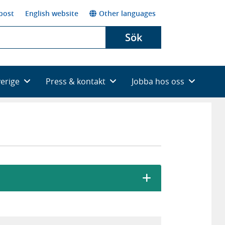
post
English website
Other languages
Sök
verige
Press & kontakt
Jobba hos oss