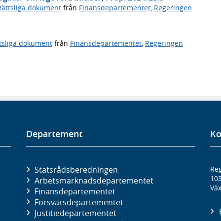
Rättsliga dokument
från
Finansdepartementet
,
Regeringen
tsliga dokument
från
Finansdepartementet
,
Regeringen
Departement
Ko
Statsrådsberedningen
Reg
10
Arbetsmarknads­departementet
Väx
Finans­departementet
Försvars­departementet
Justitie­departementet