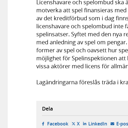
Licenshavare och spelombud ska äv
motverka att spel finansieras med 
av det kreditförbud som i dag finn
licenshavare och spelombud inte få
spelinsatser. Syftet med den nya r
med anledning av spel om pengar. Kr
former av spel och oavsett hur spel
möjlighet för Spelinspektionen at
vissa aktörer med licens för allmä
Lagändringarna föreslås träda i kra
Dela
- öppnas i ny flik, extern w
- öppnas i ny flik, ext
- öppnas i
Facebook
X
LinkedIn
E-pos