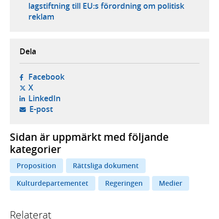
lagstiftning till EU:s förordning om politisk
reklam
Dela
- öppnas i ny flik, extern webbplats,
Facebook
- öppnas i ny flik, extern webbplats,
X
- öppnas i ny flik, extern webbplats,
LinkedIn
- öppnar din e-postklient,
E-post
Sidan är uppmärkt med följande
kategorier
Proposition
Rättsliga dokument
Kulturdepartementet
Regeringen
Medier
Relaterat