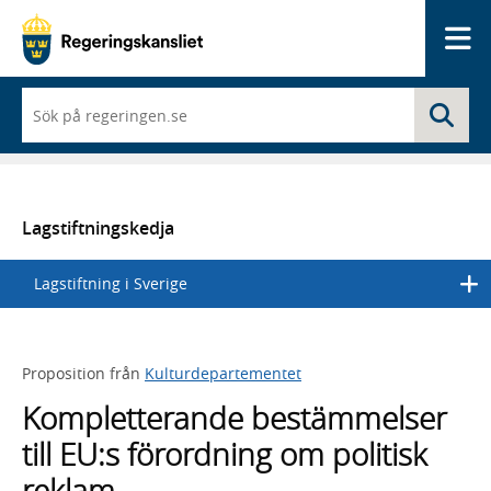
Me
När
Sö
du
börjar
skriva
så
framträder
en
Lagstiftningskedja
lista
med
Lagstiftning i Sverige
sökförslag
Proposition från
Kulturdepartementet
Kompletterande bestämmelser
till EU:s förordning om politisk
reklam