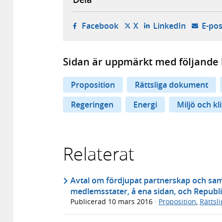
- öppnas i ny flik, extern w
- öppnas i ny flik, ext
- öppnas i
Facebook
X
LinkedIn
E-pos
Sidan är uppmärkt med följande 
Proposition
Rättsliga dokument
Regeringen
Energi
Miljö och kl
Relaterat
Avtal om fördjupat partnerskap och sa
medlemsstater, å ena sidan, och Republi
Publicerad
10 mars 2016
·
Proposition
,
Rättsl