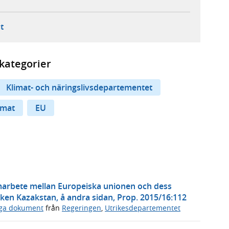
ebbplats,
ern webbplats,
 ny flik, extern webbplats,
- öppnar din e-postklient,
t
kategorier
Klimat- och näringslivsdepartementet
imat
EU
marbete mellan Europeiska unionen och dess
ken Kazakstan, å andra sidan, Prop. 2015/16:112
iga dokument
från
Regeringen
,
Utrikesdepartementet