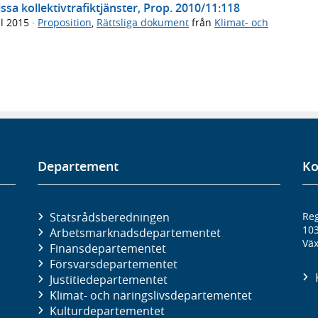
ssa kollektivtrafiktjänster, Prop. 2010/11:118
il 2015
·
Proposition
,
Rättsliga dokument
från
Klimat- och
Departement
Ko
Statsrådsberedningen
Reg
10
Arbetsmarknads­departementet
Väx
Finans­departementet
Försvars­departementet
Justitie­departementet
Klimat- och näringslivs­departementet
Kultur­departementet