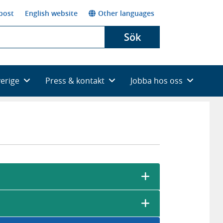
post
English website
Other languages
Sök
verige
Press & kontakt
Jobba hos oss