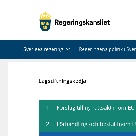
Huvudnavigering
Sveriges regering
Regeringens politik i Sve
Lagstiftningskedja
1
Förslag till ny rättsakt inom EU
2
Förhandling och beslut inom 