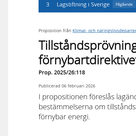
3
Lagstiftning i Sverige
Pågående
Proposition från
Klimat- och näringslivsdepart
Tillståndsprövning
förnybartdirektive
Prop. 2025/26:118
Publicerad
06 februari 2026
I propositionen föreslås lagä
bestämmelserna om tillståndsf
förnybar energi.