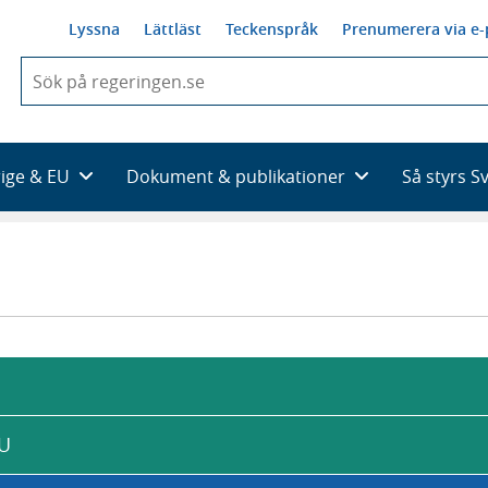
Lyssna
Lättläst
Teckenspråk
Prenumerera via e-
När
du
börjar
skriva
så
rige & EU
Dokument & publikationer
Så styrs S
framträder
en
lista
med
sökförslag
EU