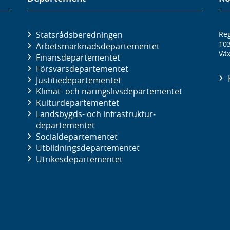
Statsrådsberedningen
Reg
10
Arbetsmarknads­departementet
Väx
Finans­departementet
Försvars­departementet
Justitie­departementet
Klimat- och näringslivs­departementet
Kultur­departementet
Landsbygds- och infrastruktur­
departementet
Social­departementet
Utbildnings­departementet
Utrikes­departementet