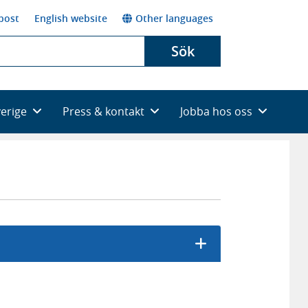
post
English website
Other languages
Sök
verige
Press & kontakt
Jobba hos oss