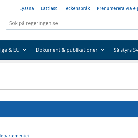
Lyssna
Lättläst
Teckenspråk
Prenumerera via e-
När
du
börjar
skriva
så
rige & EU
Dokument & publikationer
Så styrs S
framträder
en
lista
med
sökförslag
rdepartementet