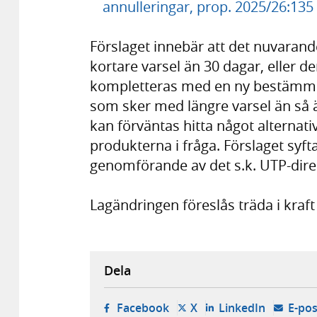
annulleringar, prop. 2025/26:135
Förslaget innebär att det nuvaran
kortare varsel än 30 dagar, eller de
kompletteras med en ny bestämmel
som sker med längre varsel än så 
kan förväntas hitta något alternativ
produkterna i fråga. Förslaget syftar
genomförande av det s.k. UTP-direk
Lagändringen föreslås träda i kraft
Dela
- öppnas i ny flik, extern w
- öppnas i ny flik, ext
- öppnas i
Facebook
X
LinkedIn
E-pos