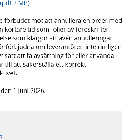
 (pdf 2 MB)
de förbudet mot att annullera en order med
n kortare tid som följer av föreskrifter,
se som klargör att även annulleringar
är förbjudna om leverantören inte rimligen
t sätt att få avsättning för eller använda
 till att säkerställa ett korrekt
tivet.
 den 1 juni 2026.
ebbplats,
ern webbplats,
 ny flik, extern webbplats,
- öppnar din e-postklient,
t