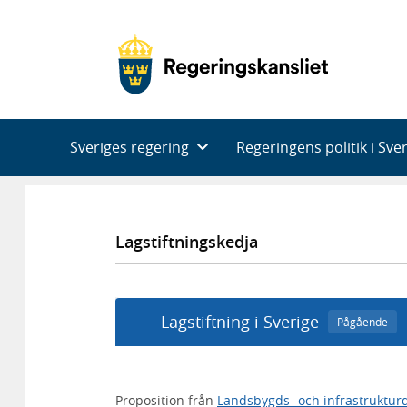
Huvudnavigering
Sveriges regering
Regeringens politik i Sve
Lagstiftningskedja
Lagstiftning i Sverige
Pågående
Proposition från
Landsbygds- och infrastruktu