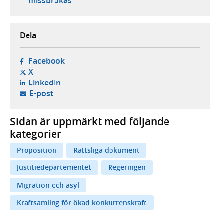
missbrukas
Dela
- öppnas i ny flik, extern webbplats,
Facebook
- öppnas i ny flik, extern webbplats,
X
- öppnas i ny flik, extern webbplats,
LinkedIn
- öppnar din e-postklient,
E-post
Sidan är uppmärkt med följande
kategorier
Proposition
Rättsliga dokument
Justitiedepartementet
Regeringen
Migration och asyl
Kraftsamling för ökad konkurrenskraft