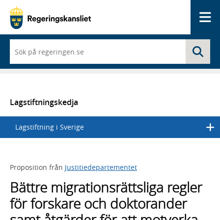
Me
När
Sö
du
börjar
skriva
så
framträder
en
Lagstiftningskedja
lista
med
Lagstiftning i Sverige
sökförslag
Proposition från
Justitiedepartementet
Bättre migrationsrättsliga regler
för forskare och doktorander
samt åtgärder för att motverka