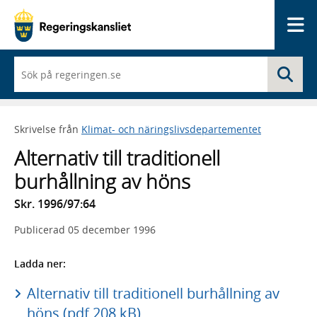
Me
När
Sö
du
börjar
skriva
så
Skrivelse från
Klimat- och näringslivsdepartementet
framträder
en
Alternativ till traditionell
lista
med
burhållning av höns
sökförslag
Skr. 1996/97:64
Publicerad
05 december 1996
Ladda ner:
Alternativ till traditionell burhållning av
höns (pdf 208 kB)