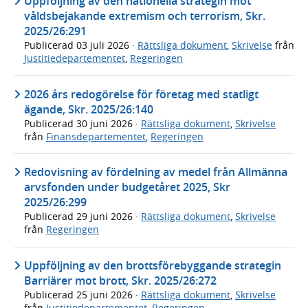
Uppföljning av den nationella strategin mot
våldsbejakande extremism och terrorism, Skr.
2025/26:291
Publicerad
03 juli 2026
·
Rättsliga dokument
,
Skrivelse
från
Justitiedepartementet
,
Regeringen
2026 års redogörelse för företag med statligt
ägande, Skr. 2025/26:140
Publicerad
30 juni 2026
·
Rättsliga dokument
,
Skrivelse
från
Finansdepartementet
,
Regeringen
Redovisning av fördelning av medel från Allmänna
arvsfonden under budgetåret 2025, Skr
2025/26:299
Publicerad
29 juni 2026
·
Rättsliga dokument
,
Skrivelse
från
Regeringen
Uppföljning av den brottsförebyggande strategin
Barriärer mot brott, Skr. 2025/26:272
Publicerad
25 juni 2026
·
Rättsliga dokument
,
Skrivelse
från
Justitiedepartementet
,
Regeringen