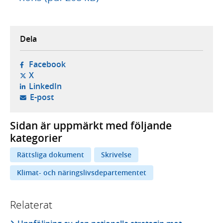
Dela
- öppnas i ny flik, extern webbplats,
Facebook
- öppnas i ny flik, extern webbplats,
X
- öppnas i ny flik, extern webbplats,
LinkedIn
- öppnar din e-postklient,
E-post
Sidan är uppmärkt med följande
kategorier
Rättsliga dokument
Skrivelse
Klimat- och näringslivsdepartementet
Relaterat