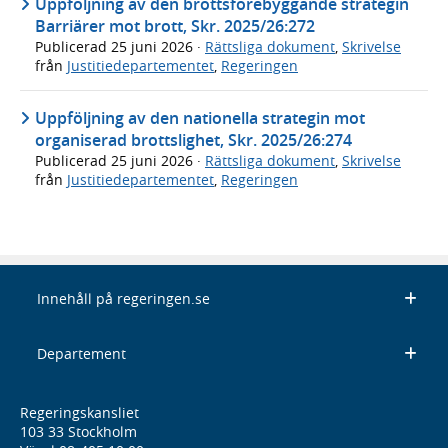
Uppföljning av den brottsförebyggande strategin
Barriärer mot brott, Skr. 2025/26:272
Publicerad
25 juni 2026
·
Rättsliga dokument
,
Skrivelse
från
Justitiedepartementet
,
Regeringen
Uppföljning av den nationella strategin mot
organiserad brottslighet, Skr. 2025/26:274
Publicerad
25 juni 2026
·
Rättsliga dokument
,
Skrivelse
från
Justitiedepartementet
,
Regeringen
Innehåll på regeringen.se
Departement
Regeringskansliet
103 33 Stockholm