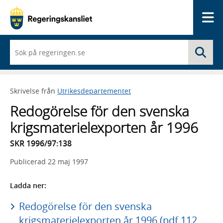
Me
När
Sö
du
börjar
skriva
så
Skrivelse från
Utrikesdepartementet
framträder
en
Redogörelse för den svenska
lista
med
krigsmaterielexporten år 1996
sökförslag
SKR 1996/97:138
Publicerad
22 maj 1997
Ladda ner:
Redogörelse för den svenska
krigsmaterielexporten år 1996 (pdf 112