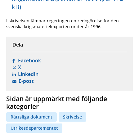
kB)
I skrivelsen lämnar regeringen en redogörelse för den
svenska krigsmaterielexporten under år 1996.
Dela
- öppnas i ny flik, extern webbplats,
Facebook
- öppnas i ny flik, extern webbplats,
X
- öppnas i ny flik, extern webbplats,
LinkedIn
- öppnar din e-postklient,
E-post
Sidan är uppmärkt med följande
kategorier
Rättsliga dokument
Skrivelse
Utrikesdepartementet