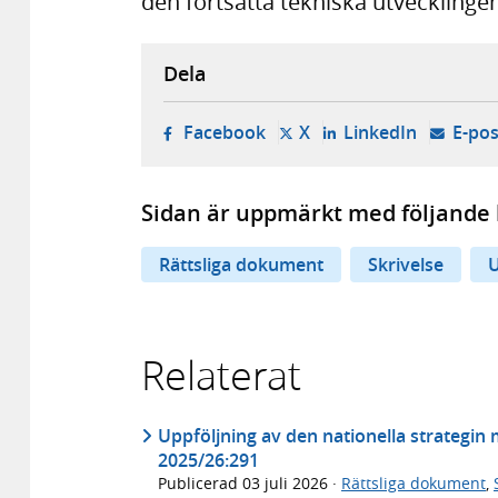
den fortsatta tekniska utvecklinge
Dela
- öppnas i ny flik, extern w
- öppnas i ny flik, ext
- öppnas i
Facebook
X
LinkedIn
E-pos
Sidan är uppmärkt med följande 
Rättsliga dokument
Skrivelse
U
Relaterat
Uppföljning av den nationella strategin
2025/26:291
Publicerad
03 juli 2026
·
Rättsliga dokument
,