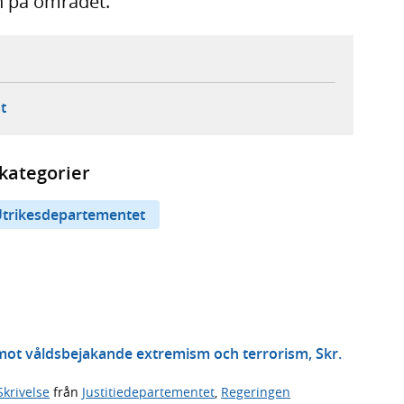
n på området.
ebbplats,
ern webbplats,
 ny flik, extern webbplats,
- öppnar din e-postklient,
t
kategorier
trikesdepartementet
 mot våldsbejakande extremism och terrorism, Skr.
Skrivelse
från
Justitiedepartementet
,
Regeringen