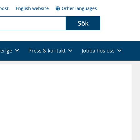
post
English website
Other languages
Sök
verige
Press & kontakt
Jobba hos oss