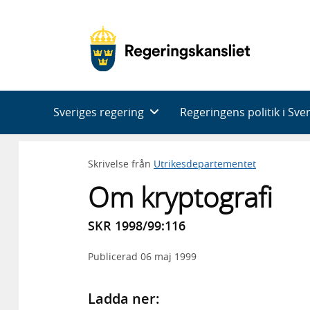
Huvudnavigering
Sveriges regering
Regeringens politik i Sve
Skrivelse från
Utrikesdepartementet
Om kryptografi
SKR 1998/99:116
Publicerad
06 maj 1999
Ladda ner: