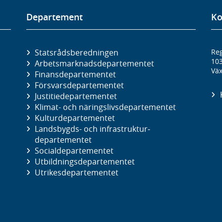
Departement
Ko
Statsrådsberedningen
Reg
10
Arbetsmarknads­departementet
Väx
Finans­departementet
Försvars­departementet
Justitie­departementet
Klimat- och näringslivs­departementet
Kultur­departementet
Landsbygds- och infrastruktur­
departementet
Social­departementet
Utbildnings­departementet
Utrikes­departementet