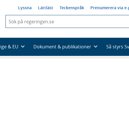
Lyssna
Lättläst
Teckenspråk
Prenumerera via e-
När
du
börjar
skriva
så
rige & EU
Dokument & publikationer
Så styrs S
framträder
en
lista
med
sökförslag