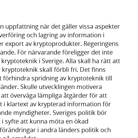
in uppfattning när det gäller vissa aspekter
erföring och lagring av information i
er export av kryptoprodukter. Regeringens
ande. För närvarande föreligger det inte
yptoteknik i Sverige. Alla skall ha rätt att
kryptoteknik skall förbli fri. Det finns
t förhindra spridning av kryptoteknik till
länder. Skulle utvecklingen motivera
tt överväga lämpliga åtgärder för att
t i klartext av krypterad information för
de myndigheter. Sveriges politik bör
et i syfte att kunna möta en ökad
förändringar i andra länders politik och