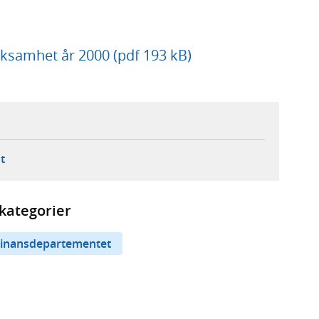
ksamhet år 2000 (pdf 193 kB)
ebbplats,
ern webbplats,
 ny flik, extern webbplats,
- öppnar din e-postklient,
t
kategorier
inansdepartementet