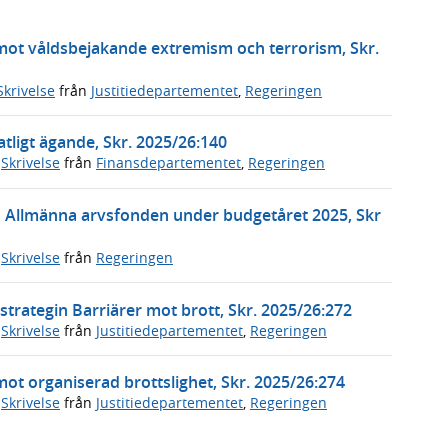
 mot våldsbejakande extremism och terrorism, Skr.
Skrivelse
från
Justitiedepartementet
,
Regeringen
tligt ägande, Skr. 2025/26:140
,
Skrivelse
från
Finansdepartementet
,
Regeringen
n Allmänna arvsfonden under budgetåret 2025, Skr
,
Skrivelse
från
Regeringen
trategin Barriärer mot brott, Skr. 2025/26:272
,
Skrivelse
från
Justitiedepartementet
,
Regeringen
mot organiserad brottslighet, Skr. 2025/26:274
,
Skrivelse
från
Justitiedepartementet
,
Regeringen