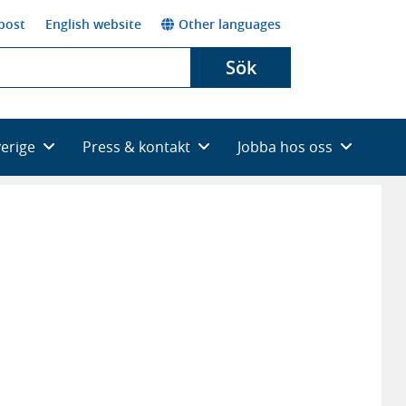
post
English website
Other languages
Sök
verige
Press & kontakt
Jobba hos oss