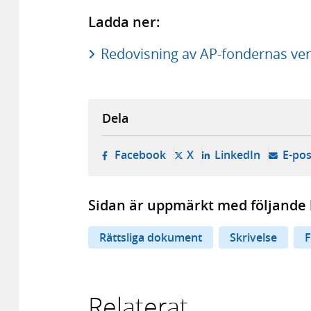
Ladda ner:
Redovisning av AP-fondernas ver
Dela
- öppnas i ny flik, extern w
- öppnas i ny flik, ext
- öppnas i
Facebook
X
LinkedIn
E-pos
Sidan är uppmärkt med följande 
Rättsliga dokument
Skrivelse
F
Relaterat