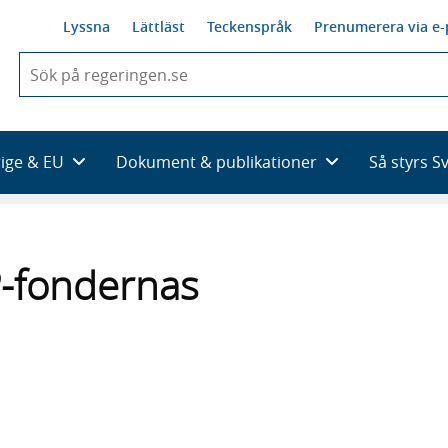
Lyssna
Lättläst
Teckenspråk
Prenumerera via e-
När
du
börjar
skriva
så
rige & EU
Dokument & publikationer
Så styrs S
framträder
en
lista
med
sökförslag
P-fondernas