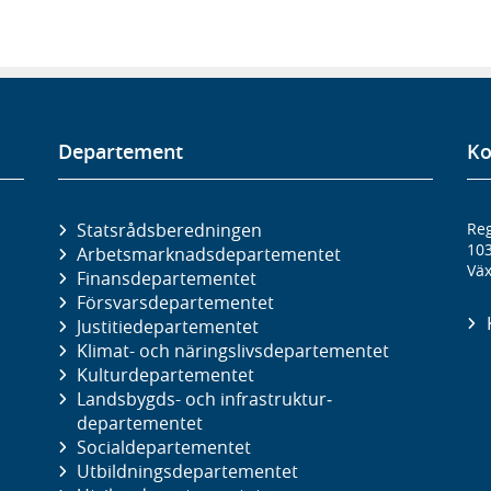
Departement
Ko
Statsrådsberedningen
Reg
10
Arbetsmarknads­departementet
Väx
Finans­departementet
Försvars­departementet
Justitie­departementet
Klimat- och näringslivs­departementet
Kultur­departementet
Landsbygds- och infrastruktur­
departementet
Social­departementet
Utbildnings­departementet