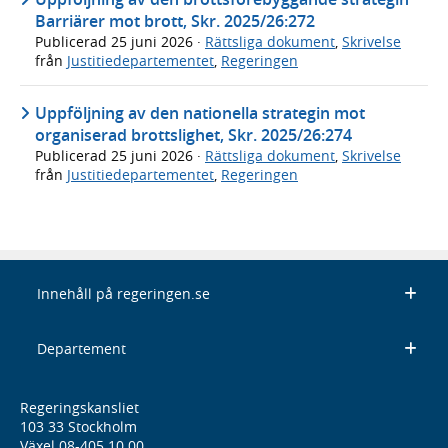
Barriärer mot brott, Skr. 2025/26:272
Publicerad
25 juni 2026
·
Rättsliga dokument
,
Skrivelse
från
Justitiedepartementet
,
Regeringen
Uppföljning av den nationella strategin mot
organiserad brottslighet, Skr. 2025/26:274
Publicerad
25 juni 2026
·
Rättsliga dokument
,
Skrivelse
från
Justitiedepartementet
,
Regeringen
Innehåll på regeringen.se
Departement
Regeringskansliet
103 33 Stockholm
Växel 08-405 10 00