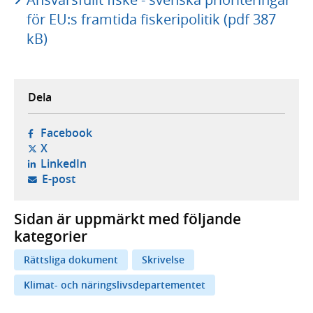
för EU:s framtida fiskeripolitik (pdf 387
kB)
Dela
- öppnas i ny flik, extern webbplats,
Facebook
- öppnas i ny flik, extern webbplats,
X
- öppnas i ny flik, extern webbplats,
LinkedIn
- öppnar din e-postklient,
E-post
Sidan är uppmärkt med följande
kategorier
Rättsliga dokument
Skrivelse
Klimat- och näringslivsdepartementet