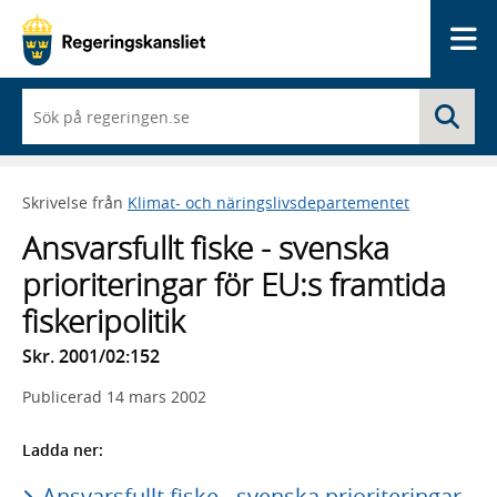
Me
När
Sö
du
börjar
skriva
så
Skrivelse från
Klimat- och näringslivsdepartementet
framträder
en
Ansvarsfullt fiske - svenska
lista
med
prioriteringar för EU:s framtida
sökförslag
fiskeripolitik
Skr. 2001/02:152
Publicerad
14 mars 2002
Ladda ner:
Ansvarsfullt fiske - svenska prioriteringar