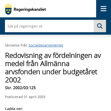
Me
När
Sö
du
börjar
skriva
så
Skrivelse från
Socialdepartementet
framträder
en
Redovisning av fördelningen av
lista
med
medel från Allmänna
sökförslag
arvsfonden under budgetåret
2002
Skr. 2002/03:125
Publicerad
01 april 2003
Ladda ner: