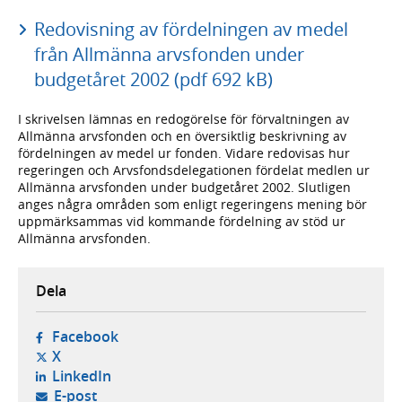
Redovisning av fördelningen av medel
från Allmänna arvsfonden under
budgetåret 2002 (pdf 692 kB)
I skrivelsen lämnas en redogörelse för förvaltningen av
Allmänna arvsfonden och en översiktlig beskrivning av
fördelningen av medel ur fonden. Vidare redovisas hur
regeringen och Arvsfondsdelegationen fördelat medlen ur
Allmänna arvsfonden under budgetåret 2002. Slutligen
anges några områden som enligt regeringens mening bör
uppmärksammas vid kommande fördelning av stöd ur
Allmänna arvsfonden.
Dela
- öppnas i ny flik, extern webbplats,
Facebook
- öppnas i ny flik, extern webbplats,
X
- öppnas i ny flik, extern webbplats,
LinkedIn
- öppnar din e-postklient,
E-post