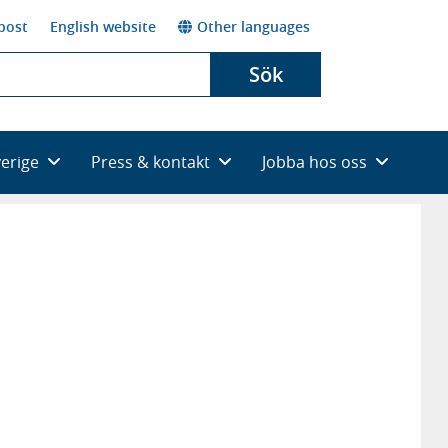
post
English website
Other languages
Sök
verige
Press & kontakt
Jobba hos oss