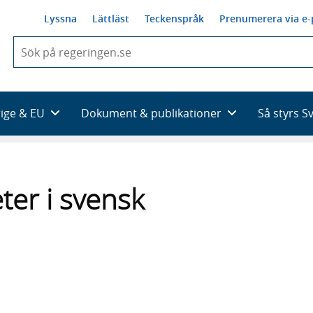
Lyssna
Lättläst
Teckenspråk
Prenumerera via e-
När
du
börjar
skriva
så
rige & EU
Dokument & publikationer
Så styrs S
framträder
en
lista
med
sökförslag
ter i svensk