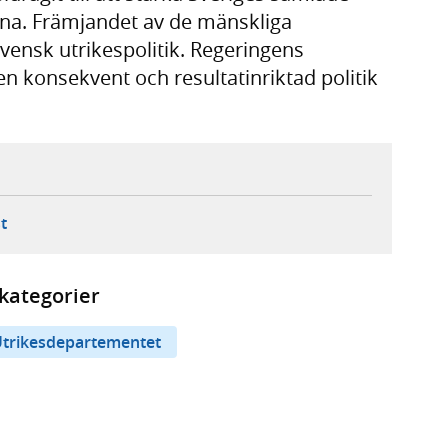
erna. Främjandet av de mänskliga
svensk utrikespolitik. Regeringens
 en konsekvent och resultatinriktad politik
ebbplats,
ern webbplats,
 ny flik, extern webbplats,
- öppnar din e-postklient,
t
kategorier
trikesdepartementet