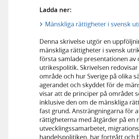
Ladda ner:
Mänskliga rättigheter i svensk utr
Denna skrivelse utgör en uppföljni
mänskliga rättigheter i svensk utri
första samlade presentationen av d
utrikespolitik. Skrivelsen redovis
område och hur Sverige på olika sä
agerandet och skyddet för de mänsk
visar att de principer på området s
inklusive den om de mänskliga rätti
fast grund. Ansträngningarna för a
rättigheterna med åtgärder på en r
utvecklingssamarbetet, migrationsp
handelspolitiken, har fortgått och b