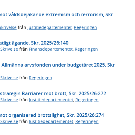
 mot våldsbejakande extremism och terrorism, Skr.
Skrivelse
från
Justitiedepartementet
,
Regeringen
tligt ägande, Skr. 2025/26:140
,
Skrivelse
från
Finansdepartementet
,
Regeringen
n Allmänna arvsfonden under budgetåret 2025, Skr
,
Skrivelse
från
Regeringen
trategin Barriärer mot brott, Skr. 2025/26:272
,
Skrivelse
från
Justitiedepartementet
,
Regeringen
mot organiserad brottslighet, Skr. 2025/26:274
,
Skrivelse
från
Justitiedepartementet
,
Regeringen