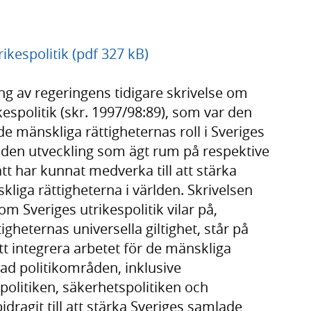
ikespolitik (pdf 327 kB)
ng av regeringens tidigare skrivelse om
kespolitik (skr. 1997/98:89), som var den
e mänskliga rättigheternas roll i Sveriges
ar den utveckling som ägt rum på respektive
tt har kunnat medverka till att stärka
liga rättigheterna i världen. Skrivelsen
om Sveriges utrikespolitik vilar på,
gheternas universella giltighet, står på
tt integrera arbetet för de mänskliga
ad politikområden, inklusive
olitiken, säkerhetspolitiken och
idragit till att stärka Sveriges samlade