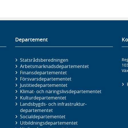
Departement
Ko
Statsrådsberedningen
Reg
10
Arbetsmarknads­departementet
Väx
Finans­departementet
Försvars­departementet
Justitie­departementet
Klimat- och näringslivs­departementet
Kultur­departementet
Landsbygds- och infrastruktur­
departementet
Social­departementet
Utbildnings­departementet