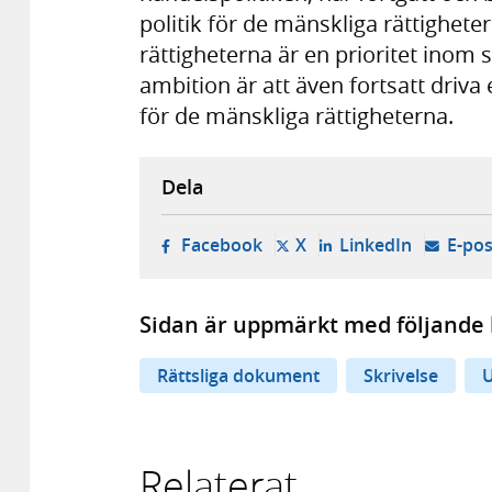
politik för de mänskliga rättighet
rättigheterna är en prioritet inom 
ambition är att även fortsatt driva
för de mänskliga rättigheterna.
Dela
- öppnas i ny flik, extern w
- öppnas i ny flik, ext
- öppnas i
Facebook
X
LinkedIn
E-pos
Sidan är uppmärkt med följande 
Rättsliga dokument
Skrivelse
U
Relaterat