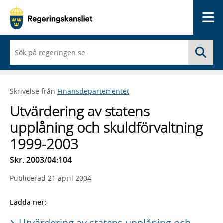
Me
När
Sö
du
börjar
skriva
så
Skrivelse från
Finansdepartementet
framträder
en
Utvärdering av statens
lista
med
upplåning och skuldförvaltning
sökförslag
1999-2003
Skr. 2003/04:104
Publicerad
21 april 2004
Ladda ner:
Utvärdering av statens upplåning och