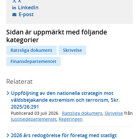
- öppnas i ny flik, extern webbplats,
X
- öppnas i ny flik, extern webbplats,
LinkedIn
- öppnar din e-postklient,
E-post
Sidan är uppmärkt med följande
kategorier
Rättsliga dokument
Skrivelse
Finansdepartementet
Relaterat
Uppföljning av den nationella strategin mot
våldsbejakande extremism och terrorism, Skr.
2025/26:291
Publicerad
03 juli 2026
·
Rättsliga dokument
,
Skrivelse
från
Justitiedepartementet
,
Regeringen
2026 års redogörelse för företag med statligt