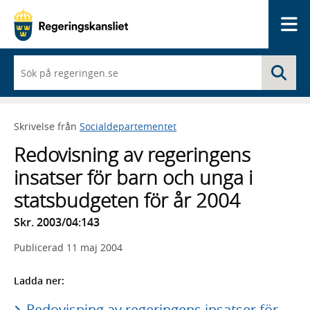
Me
När
Sö
du
börjar
skriva
så
Skrivelse från
Socialdepartementet
framträder
en
Redovisning av regeringens
lista
med
insatser för barn och unga i
sökförslag
statsbudgeten för år 2004
Skr. 2003/04:143
Publicerad
11 maj 2004
Ladda ner:
Redovisning av regeringens insatser för