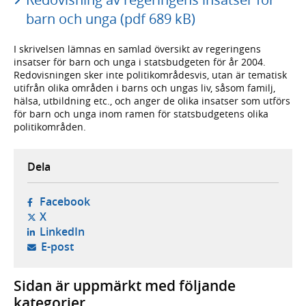
barn och unga (pdf 689 kB)
I skrivelsen lämnas en samlad översikt av regeringens
insatser för barn och unga i statsbudgeten för år 2004.
Redovisningen sker inte politikområdesvis, utan är tematisk
utifrån olika områden i barns och ungas liv, såsom familj,
hälsa, utbildning etc., och anger de olika insatser som utförs
för barn och unga inom ramen för statsbudgetens olika
politikområden.
Dela
- öppnas i ny flik, extern webbplats,
Facebook
- öppnas i ny flik, extern webbplats,
X
- öppnas i ny flik, extern webbplats,
LinkedIn
- öppnar din e-postklient,
E-post
Sidan är uppmärkt med följande
kategorier