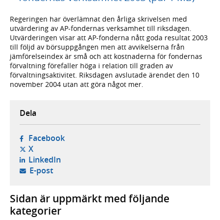
Regeringen har överlämnat den årliga skrivelsen med
utvärdering av AP-fondernas verksamhet till riksdagen.
Utvärderingen visar att AP-fonderna nått goda resultat 2003
till följd av börsuppgången men att avvikelserna från
jämförelseindex är små och att kostnaderna för fondernas
förvaltning förefaller höga i relation till graden av
förvaltningsaktivitet. Riksdagen avslutade ärendet den 10
november 2004 utan att göra något mer.
Dela
- öppnas i ny flik, extern webbplats,
Facebook
- öppnas i ny flik, extern webbplats,
X
- öppnas i ny flik, extern webbplats,
LinkedIn
- öppnar din e-postklient,
E-post
Sidan är uppmärkt med följande
kategorier