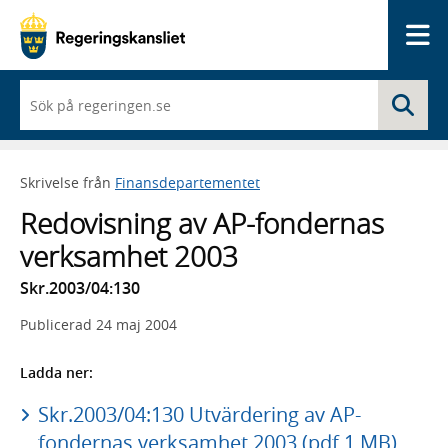
Me
När
Sö
du
börjar
skriva
så
Skrivelse från
Finansdepartementet
framträder
en
Redovisning av AP-fondernas
lista
med
verksamhet 2003
sökförslag
Skr.2003/04:130
Publicerad
24 maj 2004
Ladda ner:
Skr.2003/04:130 Utvärdering av AP-
fondernas verksamhet 2003 (pdf 1 MB)