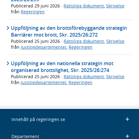
Publicerad
29 juni 2026
·
Rättsliga dokument
,
Skrivelse
från
Regeringen
Uppföljning av den brottsförebyggande strategin
Barriärer mot brott, Skr. 2025/26:272
Publicerad
25 juni 2026
·
Rättsliga dokument
,
Skrivelse
från
Justitiedepartementet
,
Regeringen
Uppföljning av den nationella strategin mot
organiserad brottslighet, Skr. 2025/26:274
Publicerad
25 juni 2026
·
Rättsliga dokument
,
Skrivelse
från
Justitiedepartementet
,
Regeringen
Innehåll på regeringen.se
Departement