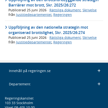
Barriärer mot brott, Skr. 2025/26:272
Publicerad
25 juni 2026
·
Rättsliga dokument
,
Skrivelse
från
Justitiedepartementet
,
Regeringen
Uppföljning av den nationella strategin mot
organiserad brottslighet, Skr. 2025/26:274
Publicerad
25 juni 2026
·
Rättsliga dokument
,
Skrivelse
från
Justitiedepartementet
,
Regeringen
Innehåll på regeringen.se
Departement
Regeringskansliet
103 33 Stockholm
Växel 08-405 10 00