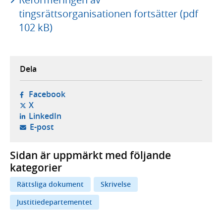
tingsrättsorganisationen fortsätter (pdf
102 kB)
Dela
- öppnas i ny flik, extern webbplats,
Facebook
- öppnas i ny flik, extern webbplats,
X
- öppnas i ny flik, extern webbplats,
LinkedIn
- öppnar din e-postklient,
E-post
Sidan är uppmärkt med följande
kategorier
Rättsliga dokument
Skrivelse
Justitiedepartementet