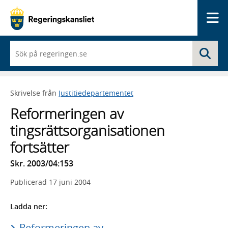
Me
När
Sö
du
börjar
skriva
så
Skrivelse från
Justitiedepartementet
framträder
en
Reformeringen av
lista
med
tingsrättsorganisationen
sökförslag
fortsätter
Skr. 2003/04:153
Publicerad
17 juni 2004
Ladda ner:
Reformeringen av