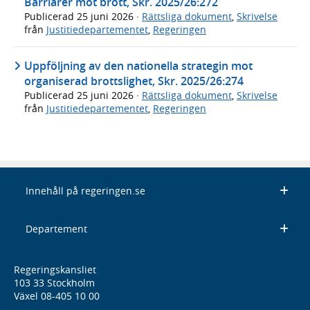
Barriärer mot brott, Skr. 2025/26:272
Publicerad
25 juni 2026
·
Rättsliga dokument
,
Skrivelse
från
Justitiedepartementet
,
Regeringen
Uppföljning av den nationella strategin mot
organiserad brottslighet, Skr. 2025/26:274
Publicerad
25 juni 2026
·
Rättsliga dokument
,
Skrivelse
från
Justitiedepartementet
,
Regeringen
Innehåll på regeringen.se
Departement
Regeringskansliet
103 33 Stockholm
Växel 08-405 10 00