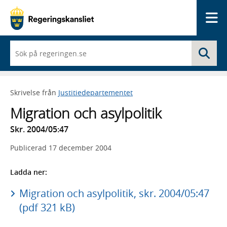
Me
När
Sö
du
börjar
skriva
så
Skrivelse från
Justitiedepartementet
framträder
en
Migration och asylpolitik
lista
med
Skr. 2004/05:47
sökförslag
Publicerad
17 december 2004
Ladda ner:
Migration och asylpolitik, skr. 2004/05:47
(pdf 321 kB)