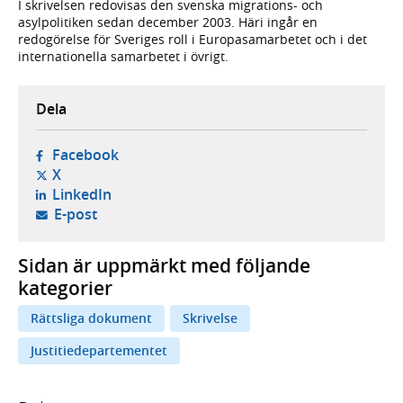
I skrivelsen redovisas den svenska migrations- och
asylpolitiken sedan december 2003. Häri ingår en
redogörelse för Sveriges roll i Europasamarbetet och i det
internationella samarbetet i övrigt.
Dela
- öppnas i ny flik, extern webbplats,
Facebook
- öppnas i ny flik, extern webbplats,
X
- öppnas i ny flik, extern webbplats,
LinkedIn
- öppnar din e-postklient,
E-post
Sidan är uppmärkt med följande
kategorier
Rättsliga dokument
Skrivelse
Justitiedepartementet