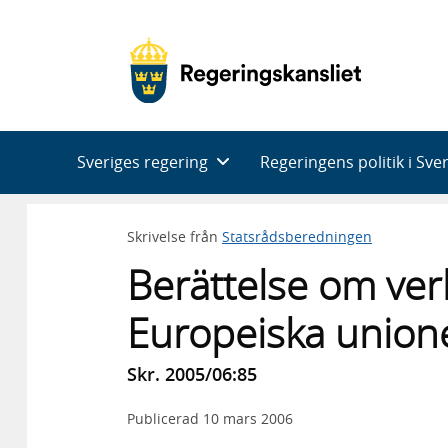
Huvudnavigering
Sveriges regering
Regeringens politik i Sve
Skrivelse från
Statsrådsberedningen
Berättelse om ve
Europeiska union
Skr. 2005/06:85
Publicerad
10 mars 2006