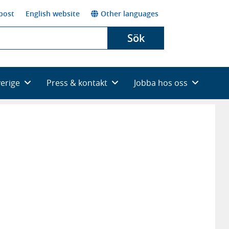
post
English website
Other languages
Sök
verige
Press & kontakt
Jobba hos oss