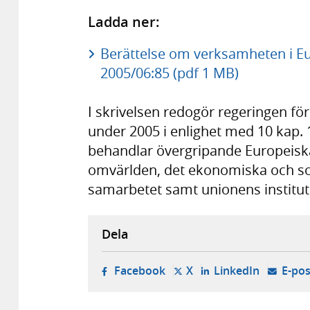
Ladda ner:
Berättelse om verksamheten i Eu
2005/06:85 (pdf 1 MB)
I skrivelsen redogör regeringen f
under 2005 i enlighet med 10 kap. 
behandlar övergripande Europeiska
omvärlden, det ekonomiska och soci
samarbetet samt unionens institut
Dela
- öppnas i ny flik, extern w
- öppnas i ny flik, ext
- öppnas i
Facebook
X
LinkedIn
E-pos