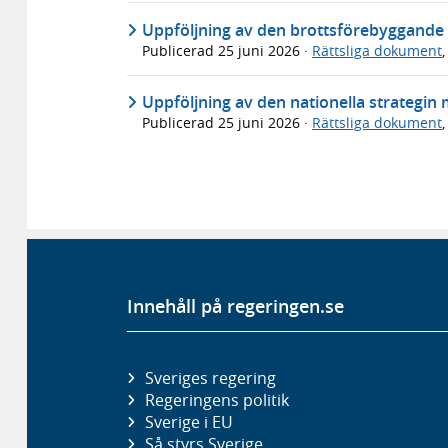
Uppföljning av den brottsförebyggande s
Publicerad
25 juni 2026
·
Rättsliga dokument
Uppföljning av den nationella strategin 
Publicerad
25 juni 2026
·
Rättsliga dokument
Innehåll på regeringen.se
Sveriges regering
Regeringens politik
Sverige i EU
Så styrs Sverige