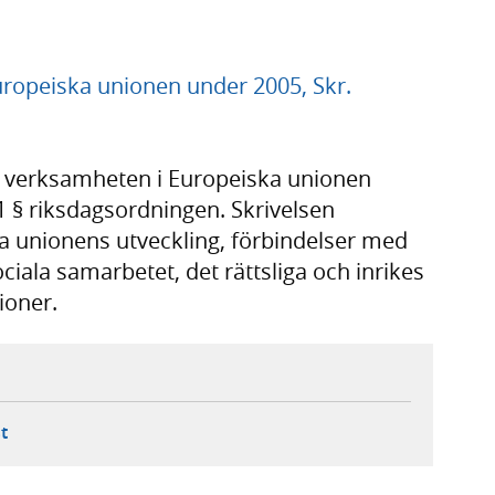
ropeiska unionen under 2005, Skr.
ör verksamheten i Europeiska unionen
1 § riksdagsordningen. Skrivelsen
 unionens utveckling, förbindelser med
ala samarbetet, det rättsliga och inrikes
ioner.
ebbplats,
ern webbplats,
 ny flik, extern webbplats,
- öppnar din e-postklient,
t