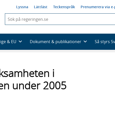
Lyssna
Lättläst
Teckenspråk
Prenumerera via e-
När
du
börjar
skriva
så
rige & EU
Dokument & publikationer
Så styrs S
framträder
en
lista
med
sökförslag
rksamheten i
en under 2005