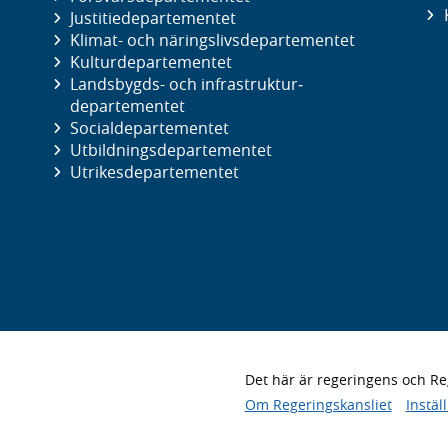
Justitie­departementet
Klimat- och näringslivs­departementet
Kultur­departementet
Landsbygds- och infrastruktur­
departementet
Social­departementet
Utbildnings­departementet
Utrikes­departementet
Det här är regeringens och 
Om Regeringskansliet
Instäl