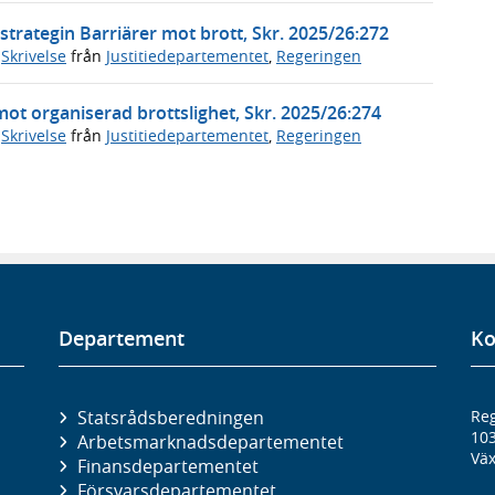
trategin Barriärer mot brott, Skr. 2025/26:272
,
Skrivelse
från
Justitiedepartementet
,
Regeringen
mot organiserad brottslighet, Skr. 2025/26:274
,
Skrivelse
från
Justitiedepartementet
,
Regeringen
Departement
Ko
Statsrådsberedningen
Reg
10
Arbetsmarknads­departementet
Väx
Finans­departementet
Försvars­departementet