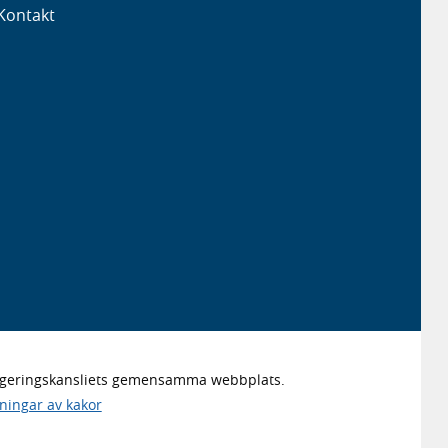
Kontakt
Regeringskansliets gemensamma webbplats.
lningar av kakor