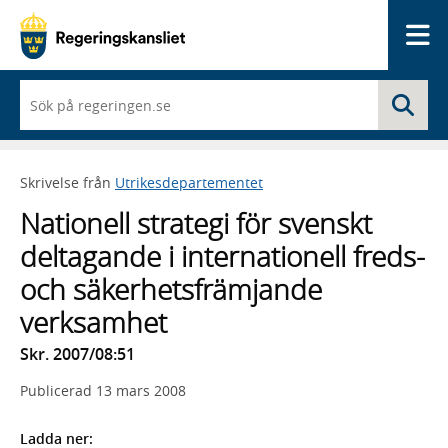
Me
När
Sö
du
börjar
skriva
så
Skrivelse från
Utrikesdepartementet
framträder
en
Nationell strategi för svenskt
lista
med
deltagande i internationell freds-
sökförslag
och säkerhetsfrämjande
verksamhet
Skr. 2007/08:51
Publicerad
13 mars 2008
Ladda ner: