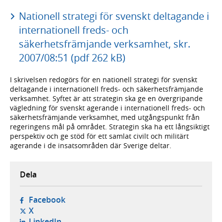
Nationell strategi för svenskt deltagande i
internationell freds- och
säkerhetsfrämjande verksamhet, skr.
2007/08:51 (pdf 262 kB)
I skrivelsen redogörs för en nationell strategi för svenskt
deltagande i internationell freds- och säkerhetsfrämjande
verksamhet. Syftet är att strategin ska ge en övergripande
vägledning för svenskt agerande i internationell freds- och
säkerhetsfrämjande verksamhet, med utgångspunkt från
regeringens mål på området. Strategin ska ha ett långsiktigt
perspektiv och ge stöd för ett samlat civilt och militärt
agerande i de insatsområden där Sverige deltar.
Dela
- öppnas i ny flik, extern webbplats,
Facebook
- öppnas i ny flik, extern webbplats,
X
- öppnas i ny flik, extern webbplats,
LinkedIn