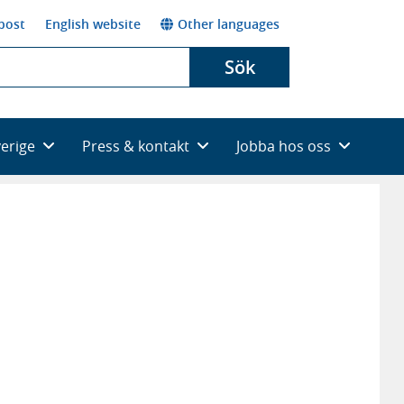
post
English website
Other languages
Sök
verige
Press & kontakt
Jobba hos oss