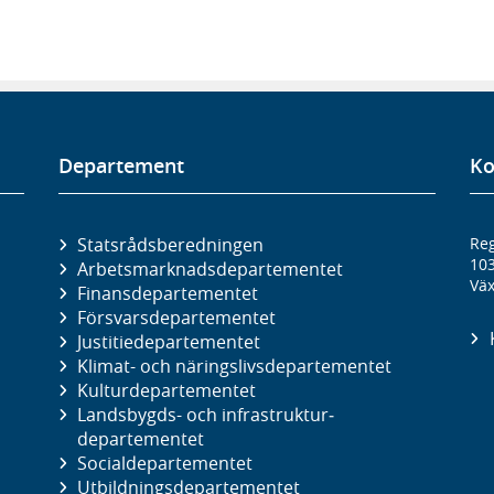
Departement
Ko
Statsrådsberedningen
Reg
10
Arbetsmarknads­departementet
Väx
Finans­departementet
Försvars­departementet
Justitie­departementet
Klimat- och näringslivs­departementet
Kultur­departementet
Landsbygds- och infrastruktur­
departementet
Social­departementet
Utbildnings­departementet