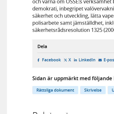
och värna om OSSE:s verksamhet b
demokrati, inbegripet valövervakni
säkerhet och utveckling, lätta va
polisarbete samt jämställdhet, in
säkerhetsrådsresolution 1325 (200
Dela
- öppnas i ny flik, extern w
- öppnas i ny flik, ext
- öppnas i
Facebook
X
LinkedIn
E-pos
Sidan är uppmärkt med följande 
Rättsliga dokument
Skrivelse
U