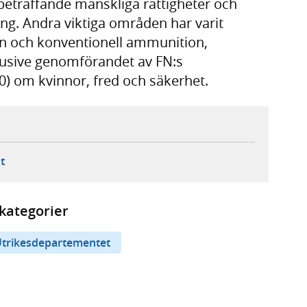
eträffande mänskliga rättigheter och
ng. Andra viktiga områden har varit
pen och konventionell ammunition,
klusive genomförandet av FN:s
0) om kvinnor, fred och säkerhet.
ebbplats,
ern webbplats,
 ny flik, extern webbplats,
- öppnar din e-postklient,
t
kategorier
trikesdepartementet