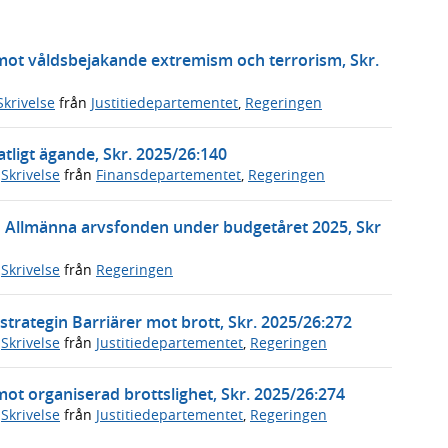
 mot våldsbejakande extremism och terrorism, Skr.
Skrivelse
från
Justitiedepartementet
,
Regeringen
tligt ägande, Skr. 2025/26:140
,
Skrivelse
från
Finansdepartementet
,
Regeringen
n Allmänna arvsfonden under budgetåret 2025, Skr
,
Skrivelse
från
Regeringen
trategin Barriärer mot brott, Skr. 2025/26:272
,
Skrivelse
från
Justitiedepartementet
,
Regeringen
mot organiserad brottslighet, Skr. 2025/26:274
,
Skrivelse
från
Justitiedepartementet
,
Regeringen