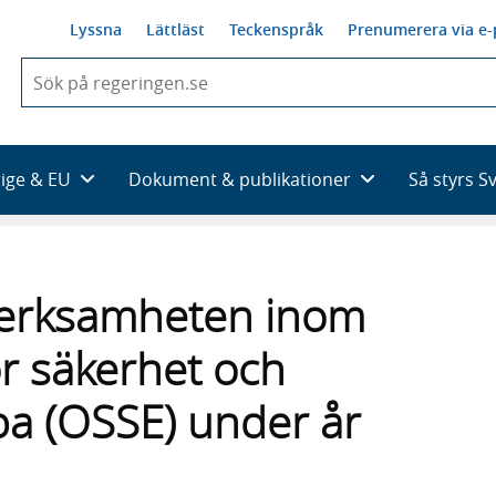
Lyssna
Lättläst
Teckenspråk
Prenumerera via e-
När
du
börjar
skriva
så
rige & EU
Dokument & publikationer
Så styrs S
framträder
en
lista
med
sökförslag
verksamheten inom
r säkerhet och
pa (OSSE) under år