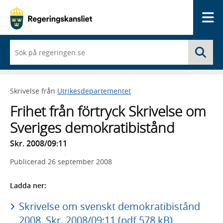
Me
När
Sö
du
börjar
skriva
så
Skrivelse från
Utrikesdepartementet
framträder
en
Frihet från förtryck Skrivelse om
lista
med
Sveriges demokratibistånd
sökförslag
Skr. 2008/09:11
Publicerad
26 september 2008
Ladda ner:
Skrivelse om svenskt demokratibistånd
2008, Skr. 2008/09:11 (pdf 578 kB)