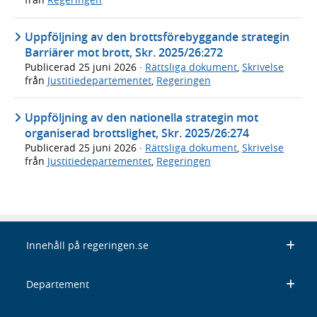
Uppföljning av den brottsförebyggande strategin
Barriärer mot brott, Skr. 2025/26:272
Publicerad
25 juni 2026
·
Rättsliga dokument
,
Skrivelse
från
Justitiedepartementet
,
Regeringen
Uppföljning av den nationella strategin mot
organiserad brottslighet, Skr. 2025/26:274
Publicerad
25 juni 2026
·
Rättsliga dokument
,
Skrivelse
från
Justitiedepartementet
,
Regeringen
Innehåll på regeringen.se
Departement