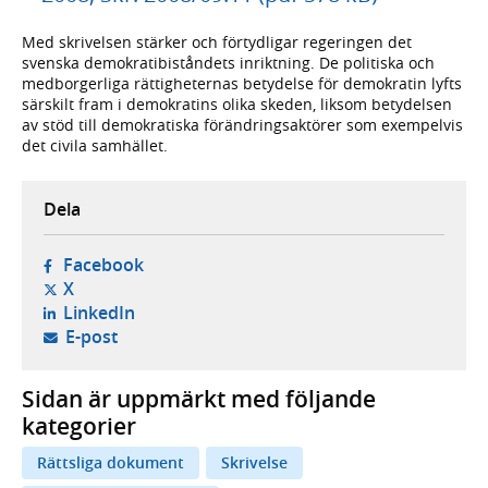
Med skrivelsen stärker och förtydligar regeringen det
svenska demokratibiståndets inriktning. De politiska och
medborgerliga rättigheternas betydelse för demokratin lyfts
särskilt fram i demokratins olika skeden, liksom betydelsen
av stöd till demokratiska förändringsaktörer som exempelvis
det civila samhället.
Dela
- öppnas i ny flik, extern webbplats,
Facebook
- öppnas i ny flik, extern webbplats,
X
- öppnas i ny flik, extern webbplats,
LinkedIn
- öppnar din e-postklient,
E-post
Sidan är uppmärkt med följande
kategorier
Rättsliga dokument
Skrivelse