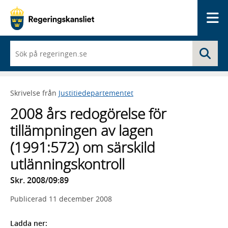
Me
När
Sö
du
börjar
skriva
så
Skrivelse från
Justitiedepartementet
framträder
en
2008 års redogörelse för
lista
med
tillämpningen av lagen
sökförslag
(1991:572) om särskild
utlänningskontroll
Skr. 2008/09:89
Publicerad
11 december 2008
Ladda ner: