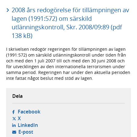
2008 års redogörelse för tillämpningen av
lagen (1991:572) om särskild
utlänningskontroll, Skr. 2008/09:89 (pdf
138 kB)
I skrivelsen redogör regeringen för tillämpningen av lagen
(1991:572) om särskild utlänningskontroll under tiden från
och med den 1 juli 2007 till och med den 30 juni 2008 och
för utvecklingen av den internationella terrorismen under
samma period. Regeringen har under den aktuella perioden
inte fattat något beslut med stöd av lagen.
Dela
- öppnas i ny flik, extern webbplats,
Facebook
- öppnas i ny flik, extern webbplats,
X
- öppnas i ny flik, extern webbplats,
LinkedIn
- öppnar din e-postklient,
E-post