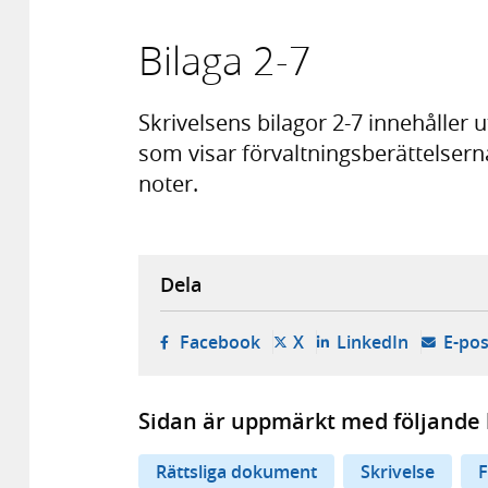
Bilaga 2-7
Skrivelsens bilagor 2-7 innehåller
som visar förvaltningsberättelser
noter.
Dela
- öppnas i ny flik, extern w
- öppnas i ny flik, ext
- öppnas i
Facebook
X
LinkedIn
E-pos
Sidan är uppmärkt med följande 
Rättsliga dokument
Skrivelse
F