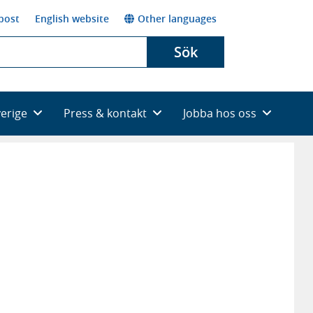
post
English website
Other languages
Sök
verige
Press & kontakt
Jobba hos oss