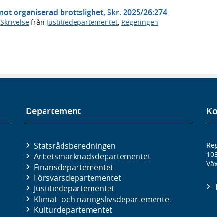
mot organiserad brottslighet, Skr. 2025/26:274
,
Skrivelse
från
Justitiedepartementet
,
Regeringen
Departement
Ko
Statsrådsberedningen
Reg
10
Arbetsmarknads­departementet
Väx
Finans­departementet
Försvars­departementet
Justitie­departementet
Klimat- och näringslivs­departementet
Kultur­departementet