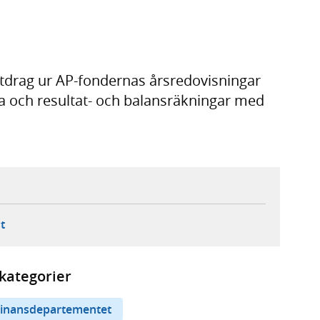
 utdrag ur AP-fondernas årsredovisningar
na och resultat- och balansräkningar med
ebbplats,
ern webbplats,
 ny flik, extern webbplats,
- öppnar din e-postklient,
t
kategorier
inansdepartementet