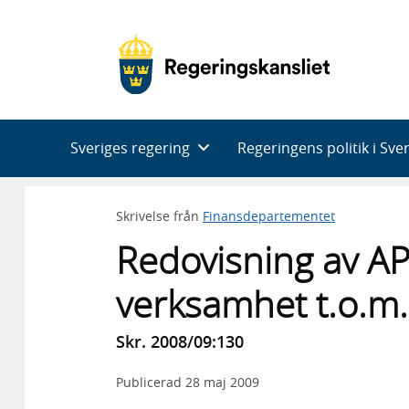
Huvudnavigering
Sveriges regering
Regeringens politik i Sve
Skrivelse från
Finansdepartementet
Redovisning av A
verksamhet t.o.m
Skr. 2008/09:130
Publicerad
28 maj 2009