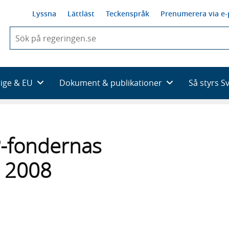
Lyssna
Lättläst
Teckenspråk
Prenumerera via e-
När
du
börjar
skriva
så
rige & EU
Dokument & publikationer
Så styrs S
framträder
en
lista
med
sökförslag
P-fondernas
. 2008