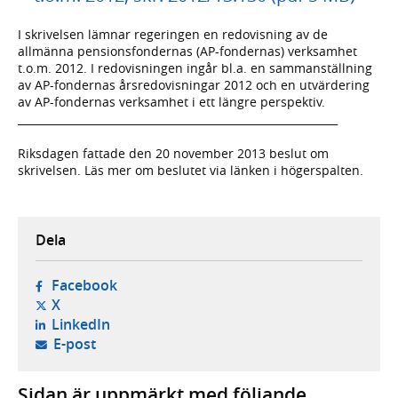
I skrivelsen lämnar regeringen en redovisning av de
allmänna pensionsfondernas (AP-fondernas) verksamhet
t.o.m. 2012. I redovisningen ingår bl.a. en sammanställning
av AP-fondernas årsredovisningar 2012 och en utvärdering
av AP-fondernas verksamhet i ett längre perspektiv.
____________________________________________________________
Riksdagen fattade den 20 november 2013 beslut om
skrivelsen. Läs mer om beslutet via länken i högerspalten.
Dela
- öppnas i ny flik, extern webbplats,
Facebook
- öppnas i ny flik, extern webbplats,
X
- öppnas i ny flik, extern webbplats,
LinkedIn
- öppnar din e-postklient,
E-post
Sidan är uppmärkt med följande