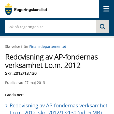
Me
När
Sö
du
börjar
skriva
så
Skrivelse från
Finansdepartementet
framträder
en
Redovisning av AP-fondernas
lista
med
verksamhet t.o.m. 2012
sökförslag
Skr. 2012/13:130
Publicerad
27 maj 2013
Ladda ner:
Redovisning av AP-fondernas verksamhet
t.o.m. 2012, skr. 2012/13:130 (pdf 5 MB)