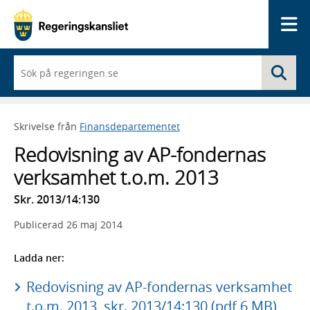
Me
När
Sö
du
börjar
skriva
så
Skrivelse från
Finansdepartementet
framträder
en
Redovisning av AP-fondernas
lista
med
verksamhet t.o.m. 2013
sökförslag
Skr. 2013/14:130
Publicerad
26 maj 2014
Ladda ner:
Redovisning av AP-fondernas verksamhet
t.o.m. 2013, skr. 2013/14:130 (pdf 6 MB)