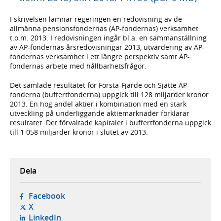
I skrivelsen lämnar regeringen en redovisning av de
allmänna pensionsfondernas (AP-fondernas) verksamhet
t.o.m. 2013. I redovisningen ingår bl.a. en sammanställning
av AP-fondernas årsredovisningar 2013, utvärdering av AP-
fondernas verksamhet i ett längre perspektiv samt AP-
fondernas arbete med hållbarhetsfrågor.
Det samlade resultatet för Första-Fjärde och Sjätte AP-
fonderna (buffertfonderna) uppgick till 128 miljarder kronor
2013. En hög andel aktier i kombination med en stark
utveckling på underliggande aktiemarknader förklarar
resultatet. Det förvaltade kapitalet i buffertfonderna uppgick
till 1 058 miljarder kronor i slutet av 2013.
Dela
- öppnas i ny flik, extern webbplats,
Facebook
- öppnas i ny flik, extern webbplats,
X
- öppnas i ny flik, extern webbplats,
LinkedIn