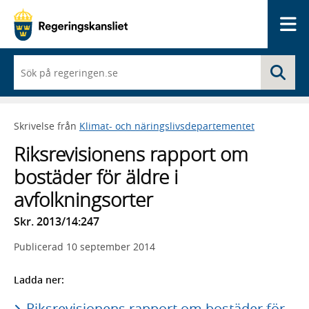
Me
När
Sö
du
börjar
skriva
så
Skrivelse från
Klimat- och näringslivsdepartementet
framträder
en
Riksrevisionens rapport om
lista
med
bostäder för äldre i
sökförslag
avfolkningsorter
Skr. 2013/14:247
Publicerad
10 september 2014
Ladda ner:
Riksrevisionens rapport om bostäder för