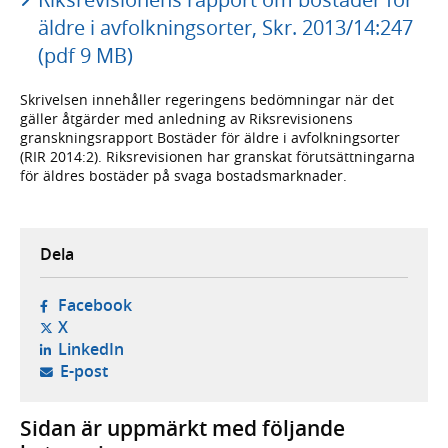
äldre i avfolkningsorter, Skr. 2013/14:247
(pdf 9 MB)
Skrivelsen innehåller regeringens bedömningar när det
gäller åtgärder med anledning av Riksrevisionens
granskningsrapport Bostäder för äldre i avfolkningsorter
(RIR 2014:2). Riksrevisionen har granskat förutsättningarna
för äldres bostäder på svaga bostadsmarknader.
Dela
- öppnas i ny flik, extern webbplats,
Facebook
- öppnas i ny flik, extern webbplats,
X
- öppnas i ny flik, extern webbplats,
LinkedIn
- öppnar din e-postklient,
E-post
Sidan är uppmärkt med följande