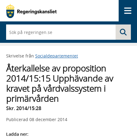
Me
När
Sö
du
börjar
skriva
så
Skrivelse från
Socialdepartementet
framträder
en
Återkallelse av proposition
lista
med
2014/15:15 Upphävande av
sökförslag
kravet på vårdvalssystem i
primärvården
Skr. 2014/15:28
Publicerad
08 december 2014
Ladda ner: