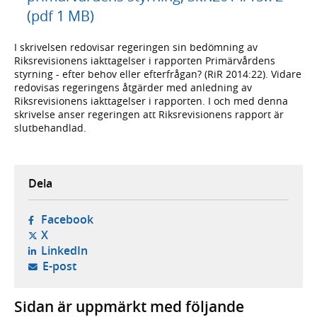
(pdf 1 MB)
I skrivelsen redovisar regeringen sin bedömning av
Riksrevisionens iakttagelser i rapporten Primärvårdens
styrning - efter behov eller efterfrågan? (RiR 2014:22). Vidare
redovisas regeringens åtgärder med anledning av
Riksrevisionens iakttagelser i rapporten. I och med denna
skrivelse anser regeringen att Riksrevisionens rapport är
slutbehandlad.
Dela
- öppnas i ny flik, extern webbplats,
Facebook
- öppnas i ny flik, extern webbplats,
X
- öppnas i ny flik, extern webbplats,
LinkedIn
- öppnar din e-postklient,
E-post
Sidan är uppmärkt med följande