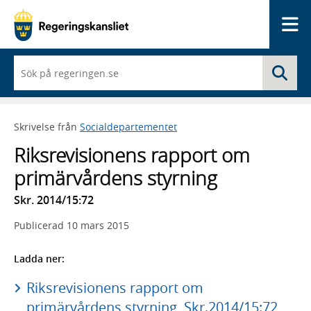
Me
När
Sö
du
börjar
skriva
så
Skrivelse från
Socialdepartementet
framträder
en
Riksrevisionens rapport om
lista
med
primärvårdens styrning
sökförslag
Skr. 2014/15:72
Publicerad
10 mars 2015
Ladda ner:
Riksrevisionens rapport om
primärvårdens styrning, Skr.2014/15:72