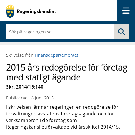
Me
När
Sö
du
börjar
skriva
så
Skrivelse från
Finansdepartementet
framträder
en
2015 års redogörelse för företag
lista
med
med statligt ägande
sökförslag
Skr. 2014/15:140
Publicerad
16 juni 2015
I skrivelsen lämnar regeringen en redogörelse för
förvaltningen avstatens företagsägande och för
verksamheten i de företag som
Regeringskanslietförvaltade vid årsskiftet 2014/15.