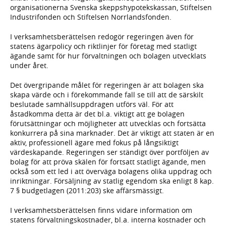
organisationerna Svenska skeppshypotekskassan, Stiftelsen
Industrifonden och Stiftelsen Norrlandsfonden.
I verksamhetsberättelsen redogör regeringen även för
statens ägarpolicy och riktlinjer för företag med statligt
ägande samt för hur förvaltningen och bolagen utvecklats
under året.
Det övergripande målet för regeringen är att bolagen ska
skapa värde och i förekommande fall se till att de särskilt
beslutade samhällsuppdragen utförs väl. För att
åstadkomma detta är det bl.a. viktigt att ge bolagen
förutsättningar och möjligheter att utvecklas och fortsätta
konkurrera på sina marknader. Det är viktigt att staten är en
aktiv, professionell ägare med fokus på långsiktigt
värdeskapande. Regeringen ser ständigt över portföljen av
bolag för att pröva skälen för fortsatt statligt ägande, men
också som ett led i att överväga bolagens olika uppdrag och
inriktningar. Försäljning av statlig egendom ska enligt 8 kap.
7 § budgetlagen (2011:203) ske affärsmässigt.
I verksamhetsberättelsen finns vidare information om
statens förvaltningskostnader, bl.a. interna kostnader och