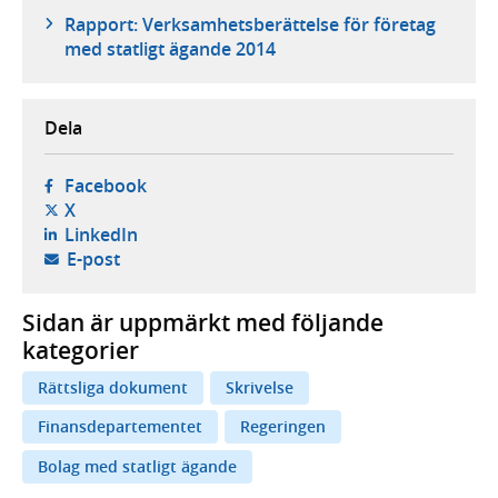
Rapport: Verksamhetsberättelse för företag
med statligt ägande 2014
Dela
- öppnas i ny flik, extern webbplats,
Facebook
- öppnas i ny flik, extern webbplats,
X
- öppnas i ny flik, extern webbplats,
LinkedIn
- öppnar din e-postklient,
E-post
Sidan är uppmärkt med följande
kategorier
Rättsliga dokument
Skrivelse
Finansdepartementet
Regeringen
Bolag med statligt ägande