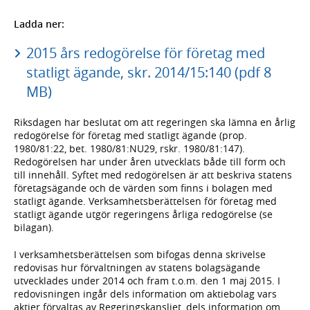
Ladda ner:
2015 års redogörelse för företag med
statligt ägande, skr. 2014/15:140 (pdf 8
MB)
Riksdagen har beslutat om att regeringen ska lämna en årlig
redogörelse för företag med statligt ägande (prop.
1980/81:22, bet. 1980/81:NU29, rskr. 1980/81:147).
Redogörelsen har under åren utvecklats både till form och
till innehåll. Syftet med redogörelsen är att beskriva statens
företagsägande och de värden som finns i bolagen med
statligt ägande. Verksamhetsberättelsen för företag med
statligt ägande utgör regeringens årliga redogörelse (se
bilagan).
I verksamhetsberättelsen som bifogas denna skrivelse
redovisas hur förvaltningen av statens bolagsägande
utvecklades under 2014 och fram t.o.m. den 1 maj 2015. I
redovisningen ingår dels information om aktiebolag vars
aktier förvaltas av Regeringskansliet, dels information om