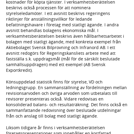
kostnader för köpta tjänster. I verksamhetsberättelsen
beskrivs också processen för att nominera
styrelseledamöter. I ett avsnitt beskrivs regeringens
riktlinjer för anställningsvillkor för ledande
befattningshavare i företag med statligt ägande. I andra
avsnitt behandlas bolagens ekonomiska mål. I
verksamhetsberättelsen beskrivs även hållbarhetsarbetet i
bolagen med statligt ägande, med konkreta exempel från
Aktiebolaget Svensk Bilprovning och Infranord AB. I ett
avsnitt redogörs för Regeringskansliets arbete med att
fastställa s.k. uppdragsmål (mål för de särskilt beslutade
samhällsuppdragen) med ett exempel (AB Svensk
Exportkredit).
Könsuppdelad statistik finns för styrelse, VD och
ledningsgrupp. En sammanställning av fördelningen mellan
revisionsarvoden och övriga arvoden som utbetalats till
revisorer presenteras också. Vidare redovisas en
konsoliderad balans- och resultaträkning. Det finns också en
sammanfattande redovisning över beslutade utdelningar
från och anslag till bolag med statligt ägande.
Liksom tidigare år finns i verksamhetsberättelsen
företagspresentationer som innehåller en kortfattad