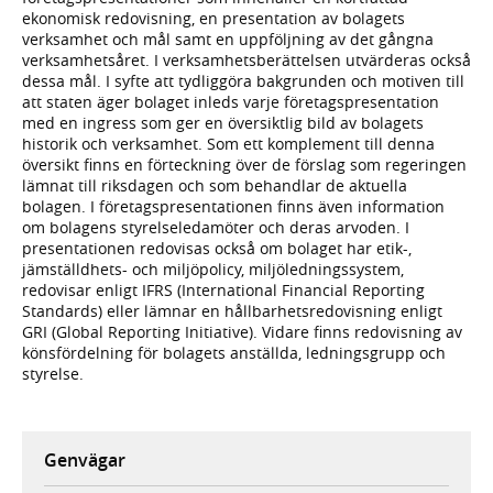
ekonomisk redovisning, en presentation av bolagets
verksamhet och mål samt en uppföljning av det gångna
verksamhetsåret. I verksamhetsberättelsen utvärderas också
dessa mål. I syfte att tydliggöra bakgrunden och motiven till
att staten äger bolaget inleds varje företagspresentation
med en ingress som ger en översiktlig bild av bolagets
historik och verksamhet. Som ett komplement till denna
översikt finns en förteckning över de förslag som regeringen
lämnat till riksdagen och som behandlar de aktuella
bolagen. I företagspresentationen finns även information
om bolagens styrelseledamöter och deras arvoden. I
presentationen redovisas också om bolaget har etik-,
jämställdhets- och miljöpolicy, miljöledningssystem,
redovisar enligt IFRS (International Financial Reporting
Standards) eller lämnar en hållbarhetsredovisning enligt
GRI (Global Reporting Initiative). Vidare finns redovisning av
könsfördelning för bolagets anställda, ledningsgrupp och
styrelse.
Genvägar