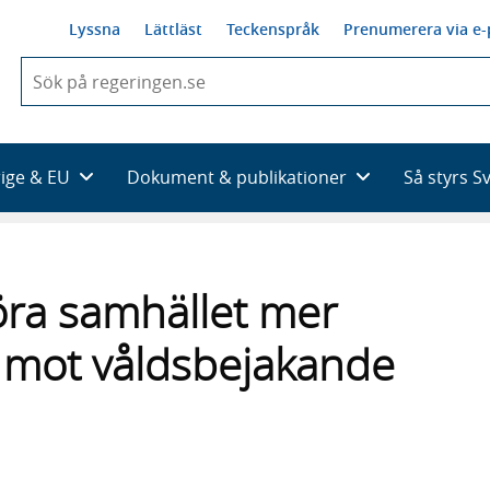
Lyssna
Lättläst
Teckenspråk
Prenumerera via e-
När
du
börjar
skriva
så
rige & EU
Dokument & publikationer
Så styrs S
framträder
en
lista
med
sökförslag
göra samhället mer
t mot våldsbejakande