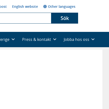
post
English website
Other languages
Sök
verige
Press & kontakt
Jobba hos oss