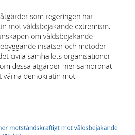
e åtgärder som regeringen har
atin mot våldsbejakande extremism.
a kunskapen om våldsbejakande
örebyggande insatser och metoder.
t civila samhällets organisationer
enom dessa åtgärder mer samordnat
 att värna demokratin mot
 mer motståndskraftigt mot våldsbejakande