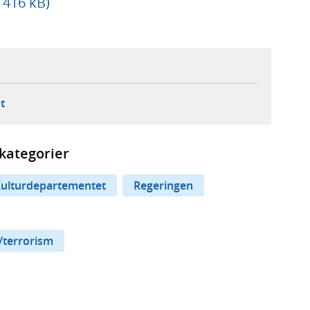
 416 kB)
ebbplats,
ern webbplats,
 ny flik, extern webbplats,
- öppnar din e-postklient,
t
kategorier
ulturdepartementet
Regeringen
/terrorism