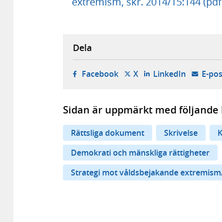
extremism, skr. 2014/15:144 (pdf
Dela
- öppnas i ny flik, extern w
- öppnas i ny flik, ext
- öppnas i
Facebook
X
LinkedIn
E-pos
Sidan är uppmärkt med följande 
Rättsliga dokument
Skrivelse
K
Demokrati och mänskliga rättigheter
Strategi mot våldsbejakande extremism