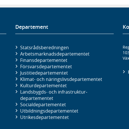
Departement
Ko
Statsrådsberedningen
Reg
10
Arbetsmarknads­departementet
Väx
Finans­departementet
Försvars­departementet
Justitie­departementet
Klimat- och näringslivs­departementet
Kultur­departementet
Landsbygds- och infrastruktur­
departementet
Social­departementet
Utbildnings­departementet
Utrikes­departementet