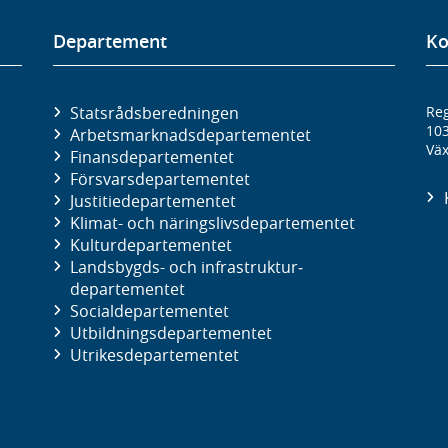
Departement
Ko
Statsrådsberedningen
Reg
10
Arbetsmarknads­departementet
Väx
Finans­departementet
Försvars­departementet
Justitie­departementet
Klimat- och näringslivs­departementet
Kultur­departementet
Landsbygds- och infrastruktur­
departementet
Social­departementet
Utbildnings­departementet
Utrikes­departementet