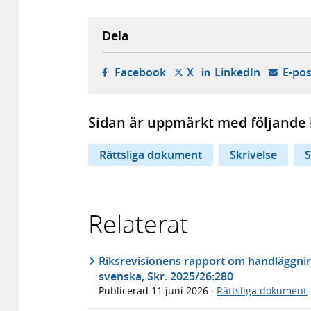
Dela
- öppnas i ny flik, extern w
- öppnas i ny flik, ext
- öppnas i
Facebook
X
LinkedIn
E-pos
Sidan är uppmärkt med följande 
Rättsliga dokument
Skrivelse
S
Relaterat
Riksrevisionens rapport om handläggnin
svenska, Skr. 2025/26:280
Publicerad
11 juni 2026
·
Rättsliga dokument