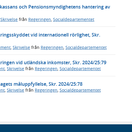
skassans och Pensionsmyndighetens hantering av
,
Skrivelse
från
Regeringen
,
Socialdepartementet
ingsskyddet vid internationell rörlighet, Skr.
ument
,
Skrivelse
från
Regeringen
,
Socialdepartementet
ringen vid utländska inkomster, Skr. 2024/25:79
ent
,
Skrivelse
från
Regeringen
,
Socialdepartementet
gets måluppfyllelse, Skr. 2024/25:78
ent
,
Skrivelse
från
Regeringen
,
Socialdepartementet