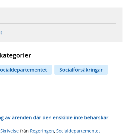
ebbplats,
ern webbplats,
 ny flik, extern webbplats,
- öppnar din e-postklient,
t
kategorier
ocialdepartementet
Socialförsäkringar
g av ärenden där den enskilde inte behärskar
,
Skrivelse
från
Regeringen
,
Socialdepartementet