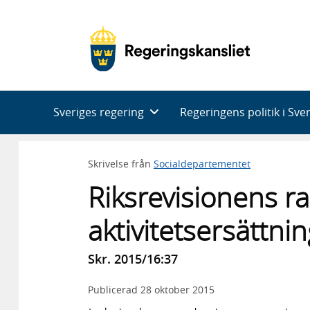
Huvudnavigering
Sveriges regering
Regeringens politik i Sve
Skrivelse från
Socialdepartementet
Riksrevisionens r
aktivitetsersättni
Skr. 2015/16:37
Publicerad
28 oktober 2015