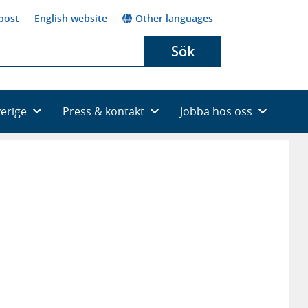
post
English website
Other languages
Sök
verige
Press & kontakt
Jobba hos oss