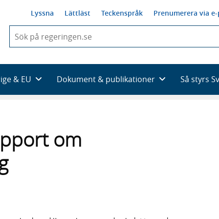
Lyssna
Lättläst
Teckenspråk
Prenumerera via e-
När
du
börjar
skriva
så
rige & EU
Dokument & publikationer
Så styrs S
framträder
en
lista
med
sökförslag
apport om
ng